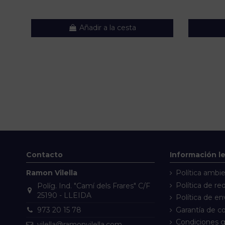
Añadir a la cesta
Contacto
Información l
Ramon Vilella
Política ambie
Política de re
Políg. Ind. "Camí dels Frares" C/F
25190 - LLEIDA
Política de en
Garantía de 
973 20 15 78
Condiciones g
vilella@ramonvilella.com