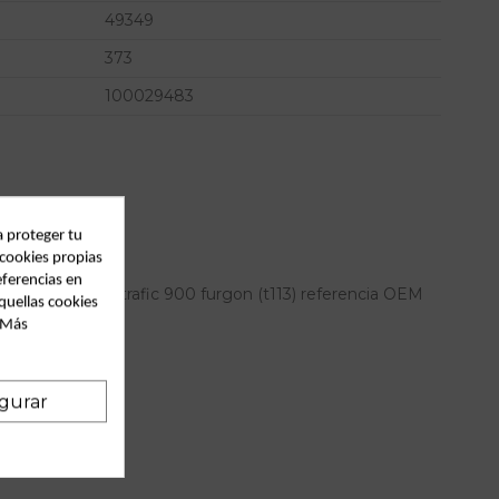
49349
373
100029483
a proteger tu
 cookies propias
eferencias en
renault trafic trafic 900 furgon (t113) referencia OEM
quellas cookies
. Más
gurar