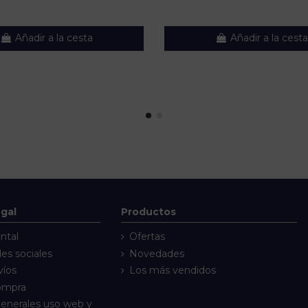
Añadir a la cesta
Añadir a la cesta
egal
Productos
ntal
Ofertas
des sociales
Novedades
víos
Los más vendidos
compra
enerales uso web y