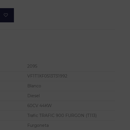
2095
VF1T1XF0513731992
Blanco
Diesel
60CV 44KW
Trafic TRAFIC 900 FURGON (T113)
Furgoneta