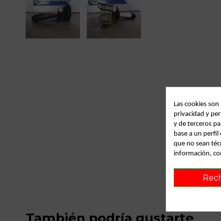
Las cookies son
privacidad y per
y de terceros pa
base a un perfi
que no sean téc
información, co
Rec
También podría gustarte