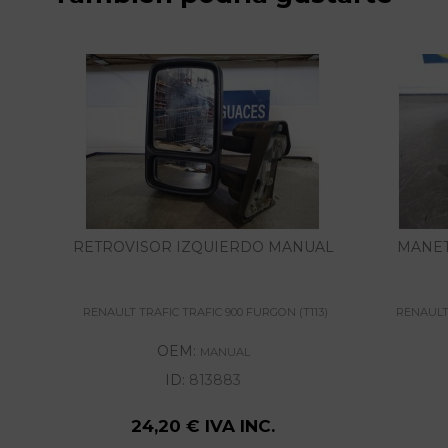
RETROVISOR IZQUIERDO MANUAL
MANET
RENAULT TRAFIC TRAFIC 900 FURGON (T113)
RENAULT 
OEM:
MANUAL
ID:
813883
24,20 € IVA INC.