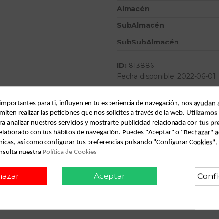
Almacén
SubAlmacén
SubSubAlmacén
ID:
813886
Fecha disponible:
2022-06-01
 importantes para ti, influyen en tu experiencia de navegación, nos ayudan 
Descripción
miten realizar las peticiones que nos solicites a través de la web. Utilizamos
ra analizar nuestros servicios y mostrarte publicidad relacionada con tus pr
Recambio de mando luces para 
l elaborado con tus hábitos de navegación. Puedes "Aceptar" o "Rechazar" a
IAM
nicas, así como configurar tus preferencias pulsando "Configurar Cookies"
nsulta nuestra
Política de Cookies
hazar
Aceptar
Confi