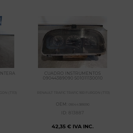
ANTERA
CUADRO INSTRUMENTOS
RE
09044389090 501011130010
GON (T113)
RENAULT TRAFIC TRAFIC 900 FURGON (T113)
R
OEM:
09044389090
ID:
813887
42,35 € IVA INC.