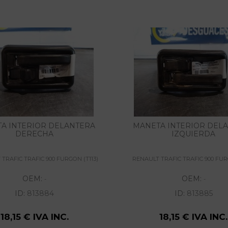
A INTERIOR DELANTERA
MANETA INTERIOR DEL
DERECHA
IZQUIERDA
TRAFIC TRAFIC 900 FURGON (T113)
RENAULT TRAFIC TRAFIC 900 FUR
OEM:
OEM:
-
-
ID:
813884
ID:
813885
18,15 € IVA INC.
18,15 € IVA INC.