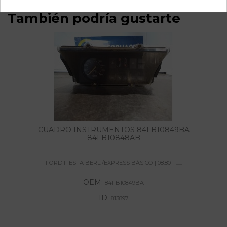
También podría gustarte
CUADRO INSTRUMENTOS 84FB10849BA
84FB10848AB
FORD FIESTA BERL./EXPRESS BÁSICO | 08.80 - ......
OEM:
84FB10849BA
ID:
813897