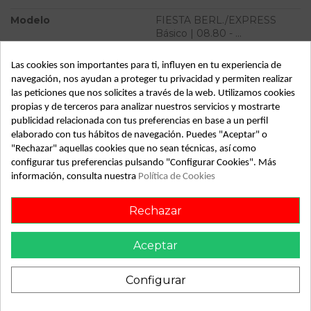
Modelo
FIESTA BERL./EXPRESS
Básico | 08.80 - ...
Tipo vehículo
Turismo
Las cookies son importantes para ti, influyen en tu experiencia de
navegación, nos ayudan a proteger tu privacidad y permiten realizar
Almacén
49349
las peticiones que nos solicites a través de la web. Utilizamos cookies
SubAlmacén
374
propias y de terceros para analizar nuestros servicios y mostrarte
publicidad relacionada con tus preferencias en base a un perfil
SubSubAlmacén
100029558
elaborado con tus hábitos de navegación. Puedes "Aceptar" o
"Rechazar" aquellas cookies que no sean técnicas, así como
ID:
813896
configurar tus preferencias pulsando "Configurar Cookies". Más
Fecha disponible:
2022-06-01
información, consulta nuestra
Política de Cookies
Rechazar
Descripción
Aceptar
Recambio de servofreno para ford fiesta berl./express
básico | 08.80 - ... básico | 08.80 - ... referencia OEM IAM
Configurar