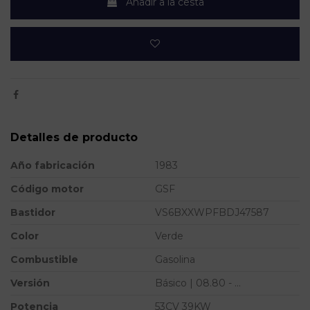
Añadir a la cesta
Detalles de producto
Año fabricación
1983
Código motor
GSF
Bastidor
VS6BXXWPFBDJ47587
Color
Verde
Combustible
Gasolina
Versión
Básico | 08.80 - ...
Potencia
53CV 39KW