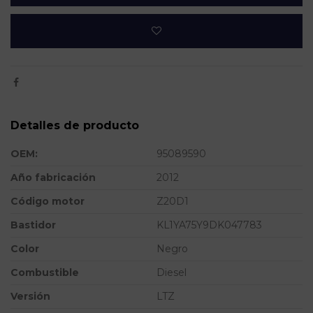
Detalles de producto
OEM:
95089590
Año fabricación
2012
Código motor
Z20D1
Bastidor
KL1YA75Y9DK047783
Color
Negro
Combustible
Diesel
Versión
LTZ