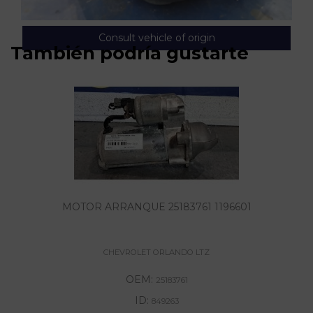
Consult vehicle of origin
También podría gustarte
MOTOR ARRANQUE 25183761 1196601
CHEVROLET ORLANDO LTZ
OEM:
25183761
ID:
849263