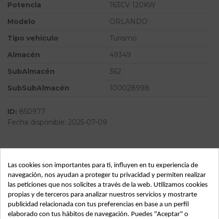
Potencia
163CV 120KW
Modelo
ORLANDO
Tipo vehículo
Turismo
Almacén
49349
SubAlmacén
362
SubSubAlmacén
100028998
ID:
850977
Fecha disponible:
2025-07-09
Descripción
Las cookies son importantes para ti, influyen en tu experiencia de
Recambio de motor limpia trasero para chevrolet orlando
navegación, nos ayudan a proteger tu privacidad y permiten realizar
ltz referencia OEM IAM 95089590
las peticiones que nos solicites a través de la web. Utilizamos cookies
propias y de terceros para analizar nuestros servicios y mostrarte
publicidad relacionada con tus preferencias en base a un perfil
elaborado con tus hábitos de navegación. Puedes "Aceptar" o