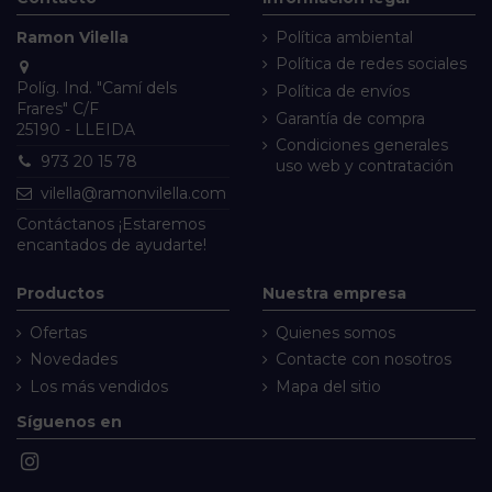
Ramon Vilella
Política ambiental
Política de redes sociales
Políg. Ind. "Camí dels
Política de envíos
Frares" C/F
Garantía de compra
25190 - LLEIDA
Condiciones generales
973 20 15 78
uso web y contratación
vilella@ramonvilella.com
Contáctanos
¡Estaremos
encantados de ayudarte!
Productos
Nuestra empresa
Ofertas
Quienes somos
Novedades
Contacte con nosotros
Los más vendidos
Mapa del sitio
Síguenos en