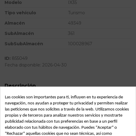
Modelo
IX35
Tipo vehículo
Turismo
Almacén
49349
SubAlmacén
361
SubSubAlmacén
100028967
ID:
855049
Fecha disponible:
2026-04-30
Descripción
Las cookies son importantes para ti, influyen en tu experiencia de
Recambio de mando climatizador para hyundai ix35
referencia OEM IAM 972052Y301 C30N
navegación, nos ayudan a proteger tu privacidad y permiten realizar
las peticiones que nos solicites a través de la web. Utilizamos cookies
propias y de terceros para analizar nuestros servicios y mostrarte
publicidad relacionada con tus preferencias en base a un perfil
elaborado con tus hábitos de navegación. Puedes "Aceptar" o
"Rechazar" aquellas cookies que no sean técnicas, así como