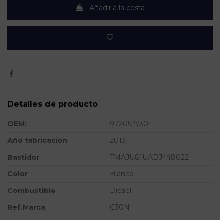
Añadir a la cesta
Detalles de producto
OEM:
972052Y301
Año fabricación
2013
Bastidor
TMAJU81UADJ448022
Color
Blanco
Combustible
Diesel
Ref.Marca
C30N