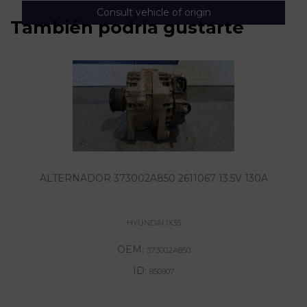
Consult vehicle of origin
También podría gustarte
ALTERNADOR 373002A850 2611067 13.5V 130A
HYUNDAI IX35
OEM:
373002A850
ID:
850907