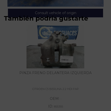
Consult vehicle of origin
También podría gustarte
PINZA FRENO DELANTERA IZQUIERDA
CITROEN C5 BERLINA 2.2 HDI FAP
OEM:
-
ID:
855355