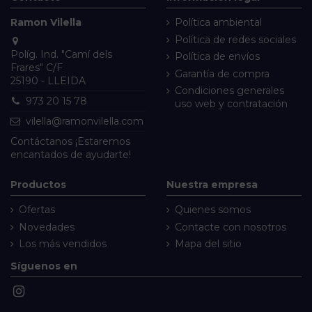
Ramon Vilella
Política ambiental
Política de redes sociales
Políg. Ind. "Camí dels
Política de envíos
Frares" C/F
Garantía de compra
25190 - LLEIDA
Condiciones generales
973 20 15 78
uso web y contratación
vilella@ramonvilella.com
Contáctanos
¡Estaremos
encantados de ayudarte!
Productos
Nuestra empresa
Ofertas
Quienes somos
Novedades
Contacte con nosotros
Los más vendidos
Mapa del sitio
Síguenos en