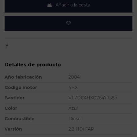
Añadir a la cesta
Detalles de producto
Año fabricación
2004
Código motor
4HX
Bastidor
VF7DC4HXG76477587
Color
Azul
Combustible
Diesel
Versión
2.2 HDi FAP