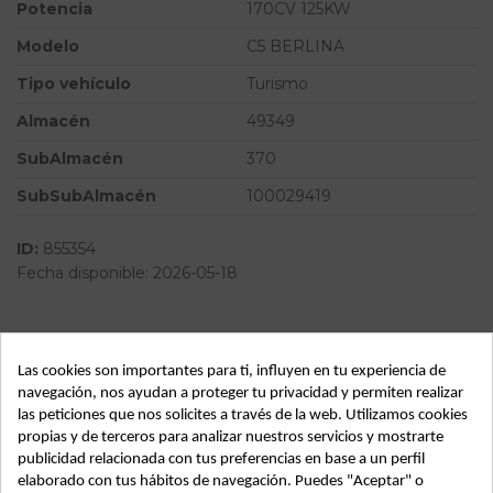
Potencia
170CV 125KW
Modelo
C5 BERLINA
Tipo vehículo
Turismo
Almacén
49349
SubAlmacén
370
SubSubAlmacén
100029419
ID:
855354
Fecha disponible:
2026-05-18
Descripción
Las cookies son importantes para ti, influyen en tu experiencia de
Recambio de pinza freno delantera derecha para citroen c5
navegación, nos ayudan a proteger tu privacidad y permiten realizar
berlina 2.2 hdi fap referencia OEM IAM
las peticiones que nos solicites a través de la web. Utilizamos cookies
propias y de terceros para analizar nuestros servicios y mostrarte
publicidad relacionada con tus preferencias en base a un perfil
elaborado con tus hábitos de navegación. Puedes "Aceptar" o