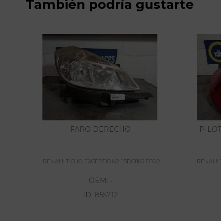
También podría gustarte
FARO DERECHO
PILO
RENAULT CLIO EXCEPTION2 1.5DCI105 ECO2
RENAULT
OEM:
-
ID:
855712