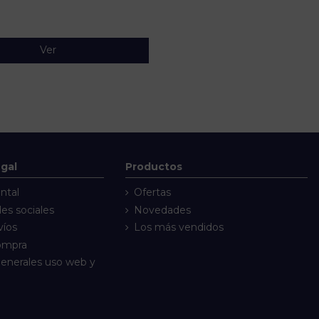
Ver
egal
Productos
ntal
Ofertas
des sociales
Novedades
víos
Los más vendidos
compra
enerales uso web y