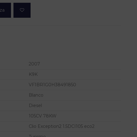
eza
2007
K9K
VF1BR1G0H38491850
Blanco
Diesel
105CV 78KW
Clio Exception2 1.5DCI105 eco2
Turismo