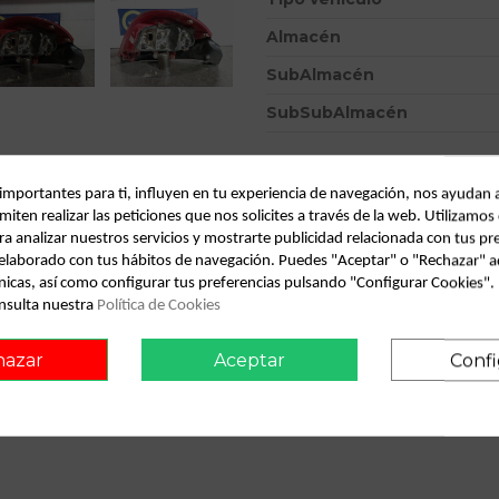
Almacén
SubAlmacén
SubSubAlmacén
ID:
855713
Fecha disponible:
2026-06-04
 importantes para ti, influyen en tu experiencia de navegación, nos ayudan 
miten realizar las peticiones que nos solicites a través de la web. Utilizamos
ra analizar nuestros servicios y mostrarte publicidad relacionada con tus pr
l elaborado con tus hábitos de navegación. Puedes "Aceptar" o "Rechazar" a
Descripción
nicas, así como configurar tus preferencias pulsando "Configurar Cookies"
nsulta nuestra
Política de Cookies
Recambio de piloto trasero de
referencia OEM IAM
hazar
Aceptar
Confi