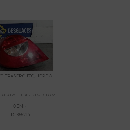
TO TRASERO IZQUIERDO
 CLIO EXCEPTION2 1.5DCI105 ECO2
OEM:
-
ID:
855714