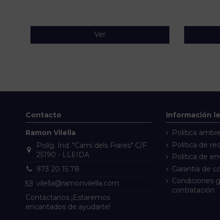
Ver
Contacto
Información l
Ramon Vilella
Política ambie
Política de re
Políg. Ind. "Camí dels Frares" C/F
25190 - LLEIDA
Política de en
Garantía de 
973 20 15 78
Condiciones g
vilella@ramonvilella.com
contratación
Contáctanos
¡Estaremos
encantados de ayudarte!