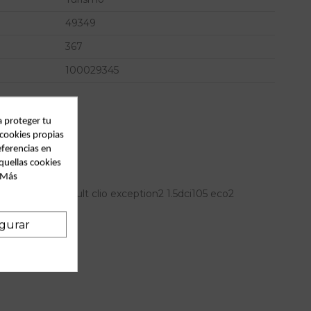
49349
367
100029345
a proteger tu
 cookies propias
eferencias en
quellas cookies
. Más
recho para renault clio exception2 1.5dci105 eco2
gurar