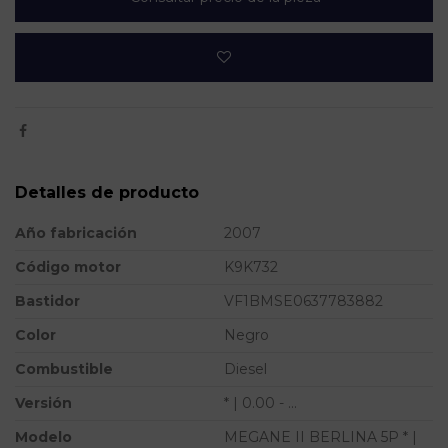
Detalles de producto
Año fabricación
2007
Código motor
K9K732
Bastidor
VF1BMSE0637783882
Color
Negro
Combustible
Diesel
Versión
* | 0.00 - ...
Modelo
MEGANE II BERLINA 5P * |