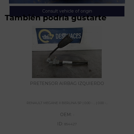
Consult vehicle of origin
También podría gustarte
PRETENSOR AIRBAG IZQUIERDO
RENAULT MEGANE II BERLINA 5P | 0.00 - ... | 0.00 -...
OEM:
-
ID:
854427