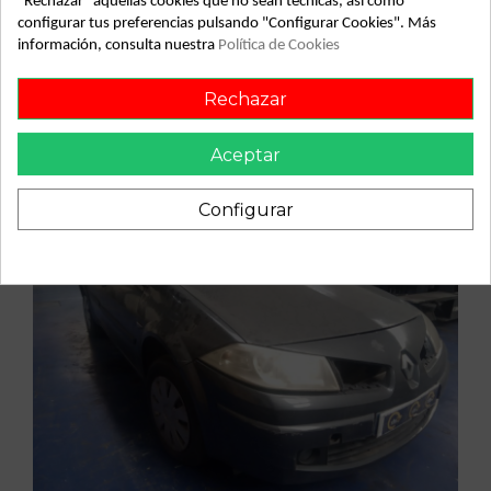
"Rechazar" aquellas cookies que no sean técnicas, así como
Vehículo de origen
configurar tus preferencias pulsando "Configurar Cookies". Más
información, consulta nuestra
Política de Cookies
Rechazar
Aceptar
Configurar