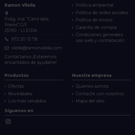
Ramon Vilella
Política ambiental
Política de redes sociales
Políg. Ind. "Camí dels
Política de envíos
Frares" C/F
Garantía de compra
25190 - LLEIDA
Condiciones generales
973 20 15 78
uso web y contratación
vilella@ramonvilella.com
Contáctanos
¡Estaremos
encantados de ayudarte!
Productos
Nuestra empresa
Ofertas
Quienes somos
Novedades
Contacte con nosotros
Los más vendidos
Mapa del sitio
Síguenos en