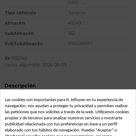
0.00 - ...
Tipo vehículo
Turismo
Almacén
49349
SubAlmacén
362
SubSubAlmacén
100028997
ID:
855740
Fecha disponible:
2026-06-09
Descripción
Recambio de elevalunas delantero izquierdo para renault
Las cookies son importantes para ti, influyen en tu experiencia de
megane ii berlina 5p | 0.00 - ... | 0.00 - ... referencia OEM
navegación, nos ayudan a proteger tu privacidad y permiten realizar
IAM
las peticiones que nos solicites a través de la web. Utilizamos cookies
propias y de terceros para analizar nuestros servicios y mostrarte
publicidad relacionada con tus preferencias en base a un perfil
elaborado con tus hábitos de navegación. Puedes "Aceptar" o