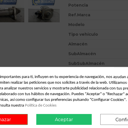
Potencia
Ref.Marca
Modelo
Tipo vehículo
Almacén
SubAlmacén
SubSubAlmacén
ID:
856034
 importantes para ti, influyen en tu experiencia de navegación, nos ayudan 
miten realizar las peticiones que nos solicites a través de la web. Utilizamos
Fecha disponible:
2026-06-29
ra analizar nuestros servicios y mostrarte publicidad relacionada con tus pr
l elaborado con tus hábitos de navegación. Puedes "Aceptar" o "Rechazar" a
nicas, así como configurar tus preferencias pulsando "Configurar Cookies"
Descripción
nsulta nuestra
Política de Cookies
Recambio de motor arranque p
hazar
Aceptar
Confi
ESW20ER121 02Z911420A