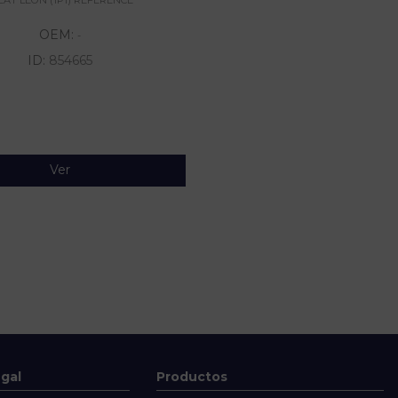
OEM:
-
ID:
854665
Ver
egal
Productos