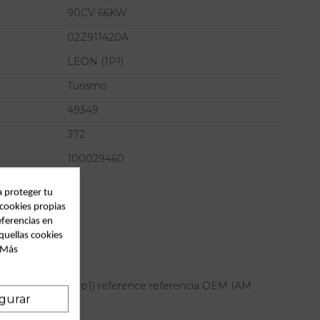
90CV 66KW
02Z911420A
LEON (1P1)
Turismo
49349
372
100029460
a proteger tu
 cookies propias
eferencias en
quellas cookies
. Más
ara seat leon (1p1) reference referencia OEM IAM
gurar