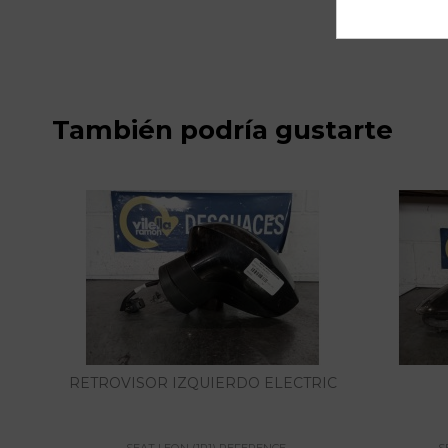
También podría gustarte
RETROVISOR IZQUIERDO ELECTRIC
SEAT LEON (1P1) REFERENCE
S