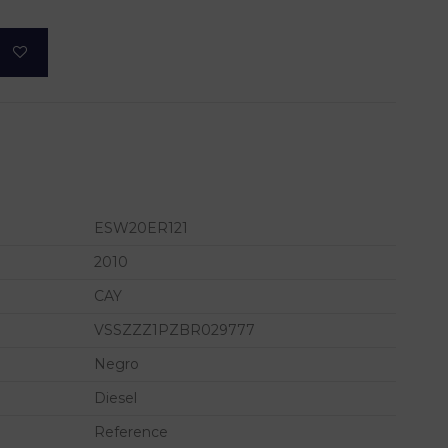
ESW20ER121
2010
CAY
VSSZZZ1PZBR029777
Negro
Diesel
Reference