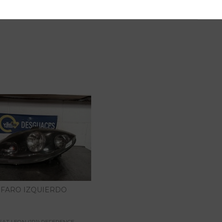
FARO IZQUIERDO
EAT LEON (1P1) REFERENCE