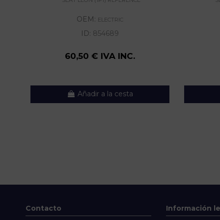
OEM:
ELECTRIC
ID:
854689
60,50 € IVA INC.
Añadir a la cesta
Contacto
Información l