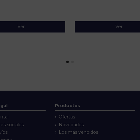
Ver
Ver
egal
Productos
ntal
Ofertas
des sociales
Novedades
víos
Los más vendidos