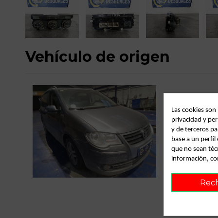
Vehículo de origen
Las cookies son
privacidad y per
y de terceros pa
base a un perfi
que no sean téc
información, co
C
Rec