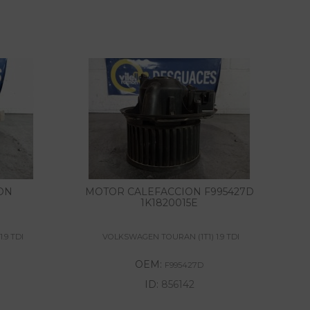
ON
MOTOR CALEFACCION F995427D
1K1820015E
.9 TDI
VOLKSWAGEN TOURAN (1T1) 1.9 TDI
OEM:
F995427D
ID:
856142