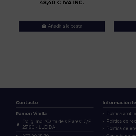
48,40 € IVA INC.
Añadir a la cesta
Contacto
Información l
Ramon Vilella
Política ambie
Política de re
Políg. Ind. "Camí dels Frares" C/F
25190 - LLEIDA
Política de en