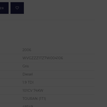
eza
2006
WVGZZZ1TZ7W004106
Gris
Diesel
1.9 TDI
101CV 74KW
TOURAN (1T1)
49349