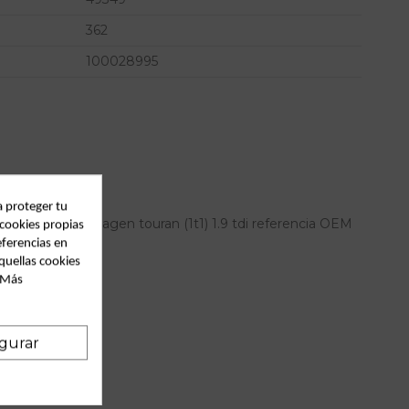
362
100028995
a proteger tu
or para volkswagen touran (1t1) 1.9 tdi referencia OEM
 cookies propias
eferencias en
quellas cookies
. Más
gurar