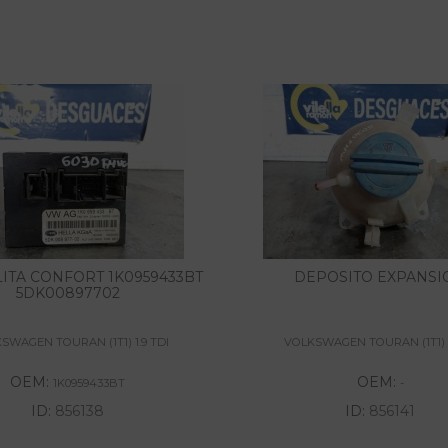
ITA CONFORT 1K0959433BT
DEPOSITO EXPANSI
5DK00897702
SWAGEN TOURAN (1T1) 1.9 TDI
VOLKSWAGEN TOURAN (1T1) 1
OEM:
OEM:
1K0959433BT
-
ID:
856138
ID:
856141