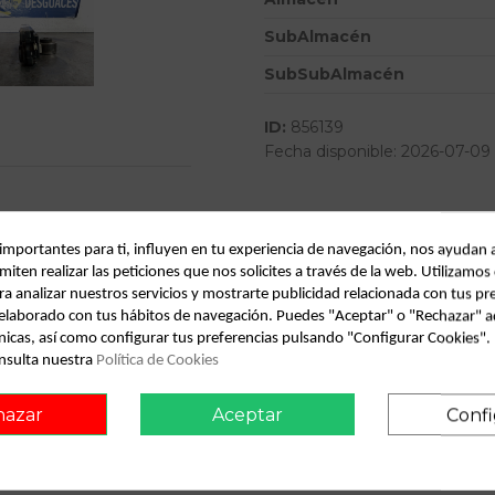
SubAlmacén
SubSubAlmacén
ID:
856139
Fecha disponible:
2026-07-09
Descripción
 importantes para ti, influyen en tu experiencia de navegación, nos ayudan 
Recambio de mando climatizad
miten realizar las peticiones que nos solicites a través de la web. Utilizamos
IAM
ra analizar nuestros servicios y mostrarte publicidad relacionada con tus pr
l elaborado con tus hábitos de navegación. Puedes "Aceptar" o "Rechazar" a
nicas, así como configurar tus preferencias pulsando "Configurar Cookies"
nsulta nuestra
Política de Cookies
onsult vehicle of origin
hazar
Aceptar
Confi