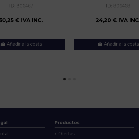
ID:
806467
ID:
806468
30,25 € IVA INC.
24,20 € IVA INC
Añadir a la cesta
Añadir a la cesta
egal
Productos
ntal
Ofertas