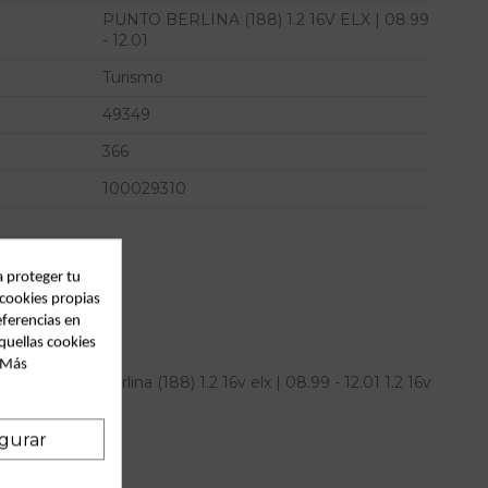
PUNTO BERLINA (188) 1.2 16V ELX | 08.99
- 12.01
Turismo
49349
366
100029310
a proteger tu
 cookies propias
eferencias en
quellas cookies
. Más
 fiat punto berlina (188) 1.2 16v elx | 08.99 - 12.01 1.2 16v
a OEM IAM
gurar