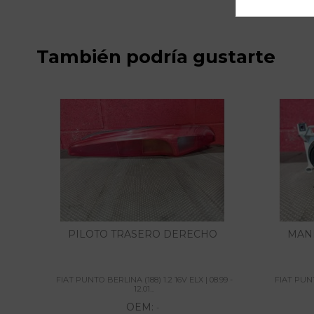
También podría gustarte
PILOTO TRASERO DERECHO
MAN
FIAT PUNTO BERLINA (188) 1.2 16V ELX | 08.99 -
FIAT PUNTO
12.01...
OEM:
-