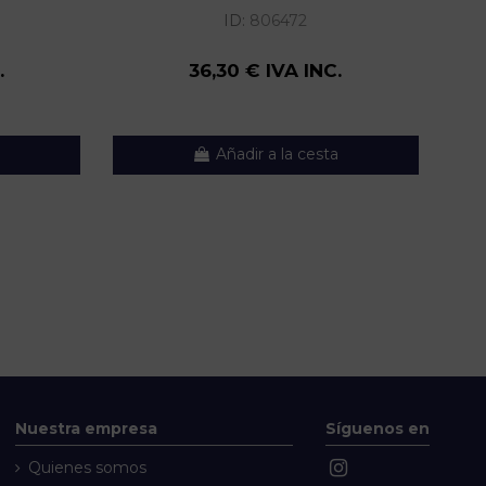
ID:
806472
.
36,30 € IVA INC.
Añadir a la cesta
Nuestra empresa
Síguenos en
Quienes somos