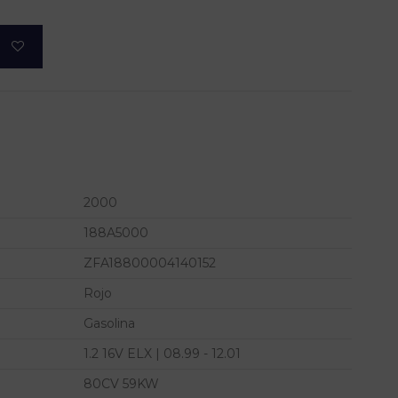
2000
188A5000
ZFA18800004140152
Rojo
Gasolina
1.2 16V ELX | 08.99 - 12.01
80CV 59KW