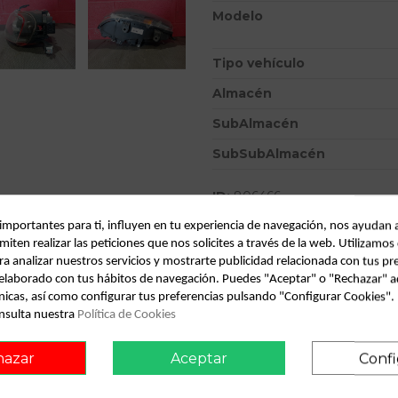
Modelo
Tipo vehículo
Almacén
SubAlmacén
SubSubAlmacén
ID:
806466
Fecha disponible:
2022-04-04
 importantes para ti, influyen en tu experiencia de navegación, nos ayudan 
miten realizar las peticiones que nos solicites a través de la web. Utilizamos
ra analizar nuestros servicios y mostrarte publicidad relacionada con tus pr
Descripción
l elaborado con tus hábitos de navegación. Puedes "Aceptar" o "Rechazar" a
nicas, así como configurar tus preferencias pulsando "Configurar Cookies"
Recambio de faro izquierdo para
nsulta nuestra
Política de Cookies
elx | 08.99 - 12.01 referenci
hazar
Aceptar
Confi