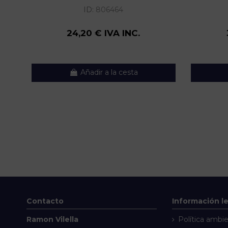
ID:
806464
24,20 € IVA INC.
Añadir a la cesta
Contacto
Información l
Ramon Vilella
Política ambie