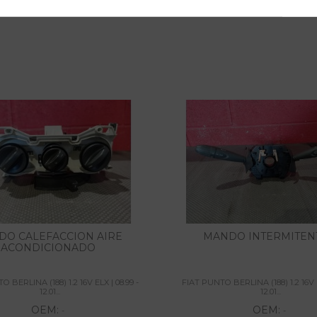
DO CALEFACCION AIRE
MANDO INTERMITEN
ACONDICIONADO
 BERLINA (188) 1.2 16V ELX | 08.99 -
FIAT PUNTO BERLINA (188) 1.2 16V E
12.01...
12.01...
OEM:
OEM:
-
-