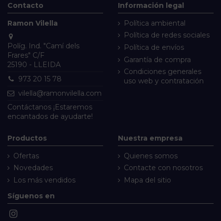
Contacto
Información legal
Ramon Vilella
Política ambiental
Política de redes sociales
Políg. Ind. "Camí dels
Política de envíos
Frares" C/F
Garantía de compra
25190 - LLEIDA
Condiciones generales
973 20 15 78
uso web y contratación
vilella@ramonvilella.com
Contáctanos
¡Estaremos
encantados de ayudarte!
Productos
Nuestra empresa
Ofertas
Quienes somos
Novedades
Contacte con nosotros
Los más vendidos
Mapa del sitio
Síguenos en