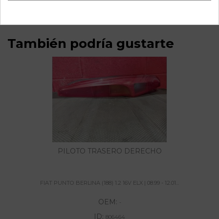
También podría gustarte
PILOTO TRASERO DERECHO
FIAT PUNTO BERLINA (188) 1.2 16V ELX | 08.99 - 12.01...
OEM:
-
ID:
806464