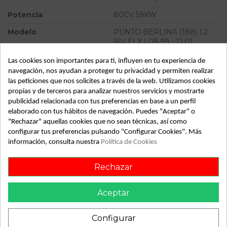
Potencia
80CV 59KW
Modelo
PUNTO BERLINA (188) 1.2
16V ELX | 08.99 - 12.01
Tipo vehículo
Turismo
Las cookies son importantes para ti, influyen en tu experiencia de
navegación, nos ayudan a proteger tu privacidad y permiten realizar
Almacén
49349
las peticiones que nos solicites a través de la web. Utilizamos cookies
propias y de terceros para analizar nuestros servicios y mostrarte
SubAlmacén
395
publicidad relacionada con tus preferencias en base a un perfil
SubSubAlmacén
100030117
elaborado con tus hábitos de navegación. Puedes "Aceptar" o
"Rechazar" aquellas cookies que no sean técnicas, así como
configurar tus preferencias pulsando "Configurar Cookies". Más
ID:
806473
información, consulta nuestra
Política de Cookies
Fecha disponible:
2022-04-04
Rechazar
Descripción
Aceptar
Recambio de caja reles fusibles para fiat punto berlina (188)
1.2 16v elx | 08.99 - 12.01 1.2 16v elx | 08.99 - 12.01 referencia
Configurar
OEM IAM 46763650