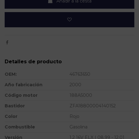
Añadir a la cesta
Detalles de producto
OEM:
46763650
Año fabricación
2000
Código motor
188A5000
Bastidor
ZFA18800004140152
Color
Rojo
Combustible
Gasolina
Versión
1.2 16V ELX | 08.99 - 12.01