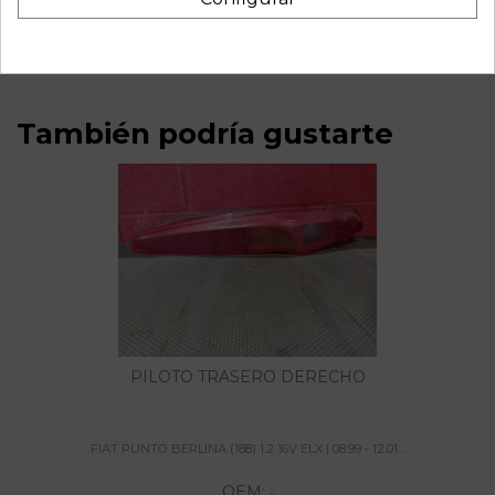
referencia OEM IAM MANUAL
También podría gustarte
PILOTO TRASERO DERECHO
FIAT PUNTO BERLINA (188) 1.2 16V ELX | 08.99 - 12.01...
OEM:
-