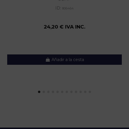
ID:
806464
24,20 € IVA INC.
Añadir a la cesta