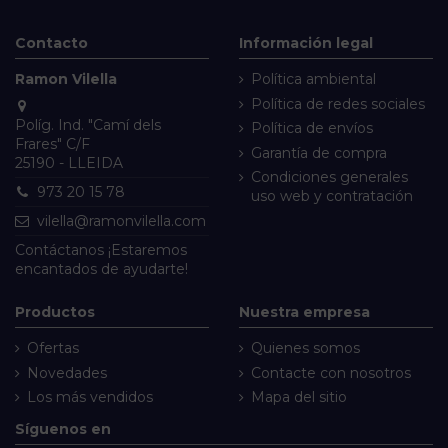
Contacto
Información legal
Ramon Vilella
Política ambiental
Política de redes sociales
Políg. Ind. "Camí dels
Política de envíos
Frares" C/F
Garantía de compra
25190 - LLEIDA
Condiciones generales
973 20 15 78
uso web y contratación
vilella@ramonvilella.com
Contáctanos
¡Estaremos
encantados de ayudarte!
Productos
Nuestra empresa
Ofertas
Quienes somos
Novedades
Contacte con nosotros
Los más vendidos
Mapa del sitio
Síguenos en