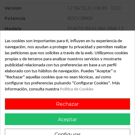
Versión
1.2 16V ELX | 08.99 - 12.01
Potencia
80CV 59KW
Modelo
PUNTO BERLINA (188) 1.2
16V ELX | 08.99 - 12.01
Las cookies son importantes para ti, influyen en tu experiencia de
Tipo vehículo
Turismo
navegación, nos ayudan a proteger tu privacidad y permiten realizar
las peticiones que nos solicites a través de la web. Utilizamos cookies
Almacén
49349
propias y de terceros para analizar nuestros servicios y mostrarte
SubAlmacén
357
publicidad relacionada con tus preferencias en base a un perfil
elaborado con tus hábitos de navegación. Puedes "Aceptar" o
SubSubAlmacén
100028862
"Rechazar" aquellas cookies que no sean técnicas, así como
configurar tus preferencias pulsando "Configurar Cookies". Más
información, consulta nuestra
Política de Cookies
ID:
805419
Fecha disponible:
2022-04-05
Rechazar
Descripción
Aceptar
Recambio de retrovisor izquierdo para fiat punto berlina
Configurar
(188) 1.2 16v elx | 08.99 - 12.01 1.2 16v elx | 08.99 - 12.01