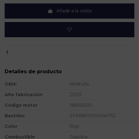
Añadir a la cesta
Detalles de producto
OEM:
MANUAL
Año fabricación
2000
Código motor
188A5000
Bastidor
ZFA18800004140152
Color
Rojo
Combustible
Gasolina