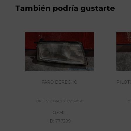
También podría gustarte
FARO DERECHO
PILOT
OPEL VECTRA 2.0I 16V SPORT
O
OEM:
-
ID:
777299