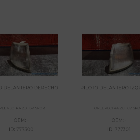
O DELANTERO DERECHO
PILOTO DELANTERO IZQ
PEL VECTRA 2.0I 16V SPORT
OPEL VECTRA 2.0I 16V SP
OEM:
OEM:
-
-
ID:
777300
ID:
777301