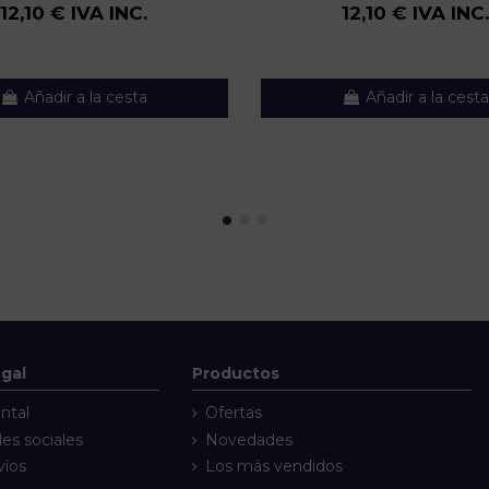
12,10 € IVA INC.
12,10 € IVA INC.
Añadir a la cesta
Añadir a la cesta
egal
Productos
ntal
Ofertas
des sociales
Novedades
víos
Los más vendidos