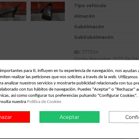
Tipo vehículo
Almacén
SubAlmacén
SubSubAlmacén
ID:
777304
Fecha disponible:
2022-04-04
 importantes para ti, influyen en tu experiencia de navegación, nos ayudan 
miten realizar las peticiones que nos solicites a través de la web. Utilizamos
Descripción
ra analizar nuestros servicios y mostrarte publicidad relacionada con tus pr
l elaborado con tus hábitos de navegación. Puedes "Aceptar" o "Rechazar" a
Recambio de retrovisor derech
nicas, así como configurar tus preferencias pulsando "Configurar Cookies"
ELECTRIC
nsulta nuestra
Política de Cookies
hazar
Aceptar
Confi