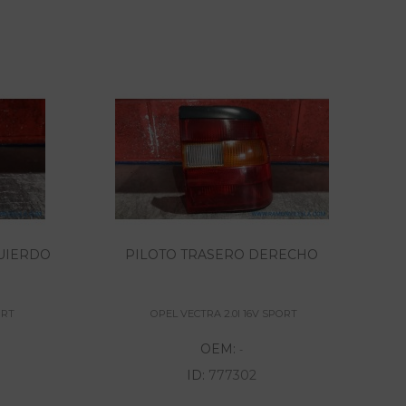
UIERDO
PILOTO TRASERO DERECHO
ORT
OPEL VECTRA 2.0I 16V SPORT
OEM:
-
ID:
777302