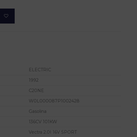
ELECTRIC
1992
C20NE
W0L000087P1002428
Gasolina
136CV 101KW
Vectra 2.0I 16V SPORT