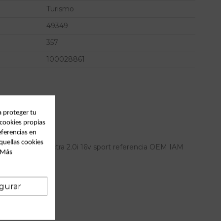
Turismo
49349
357
100028861
a proteger tu
 cookies propias
eferencias en
quellas cookies
o para opel vectra 2.0i 16v sport referencia OEM IAM
. Más
gurar