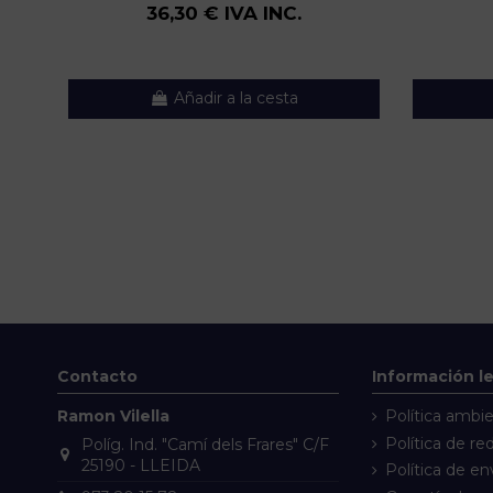
36,30 € IVA INC.
Añadir a la cesta
Contacto
Información l
Ramon Vilella
Política ambie
Política de re
Políg. Ind. "Camí dels Frares" C/F
25190 - LLEIDA
Política de en