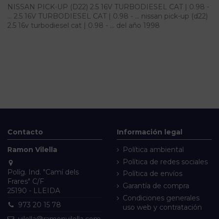
NISSAN PICK-UP (D22) 2.5 16V TURBODIESEL CAT | 0.98 -
... 2.5 16V TURBODIESEL CAT | 0.98 - ... nissan pick-up (d22)
2.5 16v turbodiesel cat | 0.98 - ... del año 1998
Contacto
Información legal
Ramon Vilella
Política ambiental
Política de redes sociales
Políg. Ind. "Camí dels
Política de envíos
Frares" C/F
Garantía de compra
25190 - LLEIDA
Condiciones generales
973 20 15 78
uso web y contratación