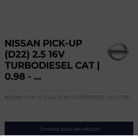
NISSAN PICK-UP
(D22) 2.5 16V
TURBODIESEL CAT |
0.98 - ...
NISSAN PICK-UP (D22) 2.5 16V TURBODIESEL CAT | 0.98 -
...
Consultar pieza del vehículo