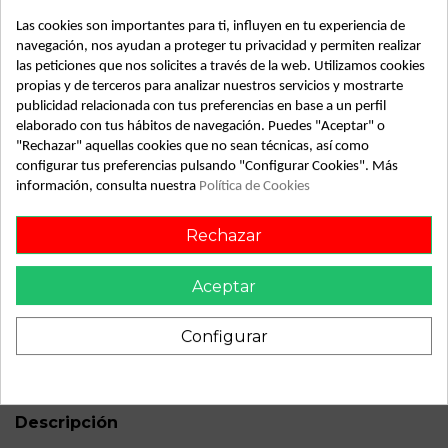
Las cookies son importantes para ti, influyen en tu experiencia de
navegación, nos ayudan a proteger tu privacidad y permiten realizar
las peticiones que nos solicites a través de la web. Utilizamos cookies
propias y de terceros para analizar nuestros servicios y mostrarte
Detalles de producto
publicidad relacionada con tus preferencias en base a un perfil
elaborado con tus hábitos de navegación. Puedes "Aceptar" o
Año fabricación
1998
"Rechazar" aquellas cookies que no sean técnicas, así como
configurar tus preferencias pulsando "Configurar Cookies". Más
Bastidor
JN1CGUD22U0743635
información, consulta nuestra
Política de Cookies
Combustible
Gas-oil
Rechazar
Versión
2.5 16V Turbodiesel CAT | 0.98
- ...
Aceptar
Modelo
PICK-UP (D22) 2.5 16V
Turbodiesel CAT | 0.98 - ...
Configurar
ID:
64709
Descripción