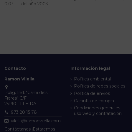
0.03 - ... del año 2003
Contacto
Información legal
Ramon Vilella
Política ambiental
Política de redes sociales
Políg. Ind. "Camí dels
Política de envíos
Frares" C/F
Garantía de compra
25190 - LLEIDA
Condiciones generales
973 20 15 78
uso web y contratación
vilella@ramonvilella.com
Contáctanos
¡Estaremos