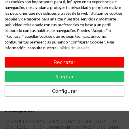
Las cookies son importantes para ti, influyen en tu experiencia de
navegación, nos ayudan a proteger tu privacidad y permiten realizar
Detalles de producto
las peticiones que nos solicites a través de la web. Utilizamos cookies
propias y de terceros para analizar nuestros servicios y mostrarte
Año fabricación
2003
publicidad relacionada con tus preferencias en base a un perfil
elaborado con tus hábitos de navegación. Puedes "Aceptar" o
Código motor
K9K276
"Rechazar" aquellas cookies que no sean técnicas, así como
configurar tus preferencias pulsando "Configurar Cookies". Más
Bastidor
VF1KCTEEF37545619
información, consulta nuestra
Política de Cookies
Combustible
Gas-oil
Rechazar
Versión
1.5 dCi Diesel | 0.03 - ...
Modelo
KANGOO (F/KC0) 1.5 dCi
Aceptar
Diesel | 0.03 - ...
Configurar
ID:
64604
Descripción
RENAULT KANGOO (F/KC0) 1.5 DCI DIESEL | 0.03 - ... 1.5
DCI DIESEL | 0.03 - ... renault kangoo (f/kc0) 1.5 dci diesel |