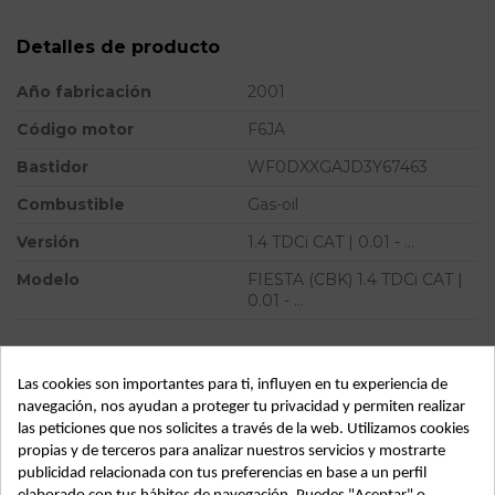
Detalles de producto
Año fabricación
2001
Código motor
F6JA
Bastidor
WF0DXXGAJD3Y67463
Combustible
Gas-oil
Versión
1.4 TDCi CAT | 0.01 - ...
Modelo
FIESTA (CBK) 1.4 TDCi CAT |
0.01 - ...
ID:
64741
Las cookies son importantes para ti, influyen en tu experiencia de
navegación, nos ayudan a proteger tu privacidad y permiten realizar
Descripción
las peticiones que nos solicites a través de la web. Utilizamos cookies
propias y de terceros para analizar nuestros servicios y mostrarte
FORD FIESTA (CBK) 1.4 TDCI CAT | 0.01 - ... 1.4 TDCI CAT |
publicidad relacionada con tus preferencias en base a un perfil
0.01 - ... ford fiesta (cbk) 1.4 tdci cat | 0.01 - ... del año 2001