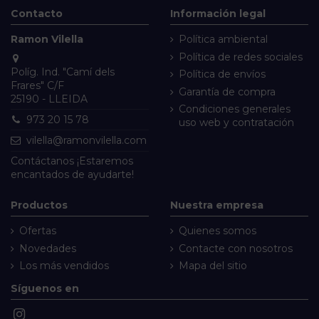
Contacto
Información legal
Ramon Vilella
Política ambiental
Política de redes sociales
Políg. Ind. "Camí dels
Política de envíos
Frares" C/F
Garantía de compra
25190 - LLEIDA
Condiciones generales
973 20 15 78
uso web y contratación
vilella@ramonvilella.com
Contáctanos
¡Estaremos
encantados de ayudarte!
Productos
Nuestra empresa
Ofertas
Quienes somos
Novedades
Contacte con nosotros
Los más vendidos
Mapa del sitio
Síguenos en