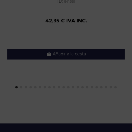
ID:
841586
42,35 € IVA INC.
Añadir a la cesta