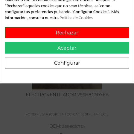
elaborado con tus hábitos de navegación. Puedes "Aceptar" o
"Rechazar" aquellas cookies que no sean técnicas, así como
configurar tus preferencias pulsando "Configurar Cookies". Más
información, consulta nuestra
Política de Cookies
También podría gustarte
Rechazar
Aceptar
Configurar
ELECTROVENTILADOR 2S6H8C607EA
FORD FIESTA (CBK) 1.4 TDCI CAT | 0.01 - ... 1.4 TDCI...
OEM:
2S6H8C607EA