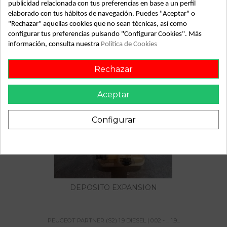
publicidad relacionada con tus preferencias en base a un perfil
PEUGEOT PARTNER (S2) 1.9 DIESEL | 0.02 - ... 1.9 DIESEL |
0.02 - ... peugeot partner (s2) 1.9 diesel | 0.02 - ... del año
elaborado con tus hábitos de navegación. Puedes "Aceptar" o
2002
"Rechazar" aquellas cookies que no sean técnicas, así como
configurar tus preferencias pulsando "Configurar Cookies". Más
información, consulta nuestra
Política de Cookies
Rechazar
También podría gustarte
Aceptar
Configurar
DEPOSITO EXPANSION
PEUGEOT PARTNER (S2) 1.9 DIESEL | 0.02 - ... 1.9...