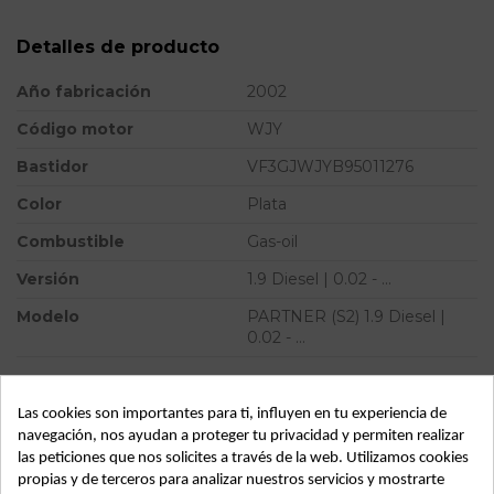
Detalles de producto
Año fabricación
2002
Código motor
WJY
Bastidor
VF3GJWJYB95011276
Color
Plata
Combustible
Gas-oil
Versión
1.9 Diesel | 0.02 - ...
Modelo
PARTNER (S2) 1.9 Diesel |
0.02 - ...
ID:
64744
Las cookies son importantes para ti, influyen en tu experiencia de
navegación, nos ayudan a proteger tu privacidad y permiten realizar
las peticiones que nos solicites a través de la web. Utilizamos cookies
Descripción
propias y de terceros para analizar nuestros servicios y mostrarte