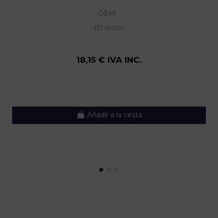
OEM:
-
ID:
825370
18,15 € IVA INC.
Añadir a la cesta