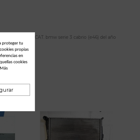
0 16V DIESEL CAT. bmw serie 3 cabrio (e46) del año
a proteger tu
 cookies propias
eferencias en
quellas cookies
. Más
gurar