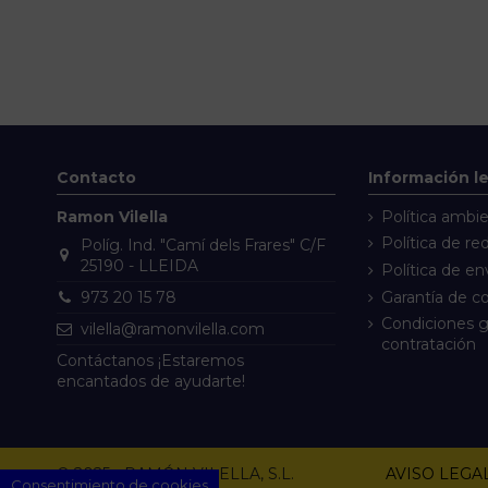
Contacto
Información l
Ramon Vilella
Política ambie
Política de re
Políg. Ind. "Camí dels Frares" C/F
25190 - LLEIDA
Política de en
Garantía de 
973 20 15 78
Condiciones g
vilella@ramonvilella.com
contratación
Contáctanos
¡Estaremos
encantados de ayudarte!
© 2025 - RAMÓN VILELLA, S.L.
AVISO LEGA
Consentimiento de cookies