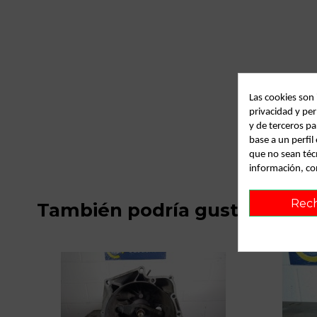
Las cookies son
privacidad y per
y de terceros pa
base a un perfi
que no sean téc
información, co
Rec
También podría gustarte