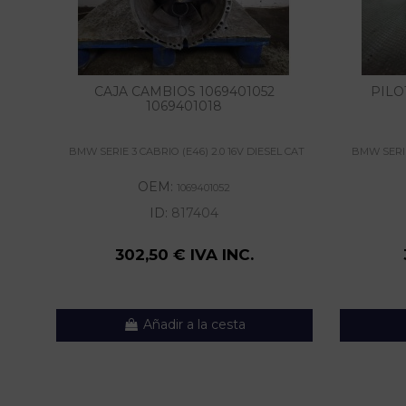
CAJA CAMBIOS 1069401052
PILO
1069401018
BMW SERIE 3 CABRIO (E46) 2.0 16V DIESEL CAT
BMW SERIE
OEM:
1069401052
ID:
817404
302,50 € IVA INC.
Añadir a la cesta