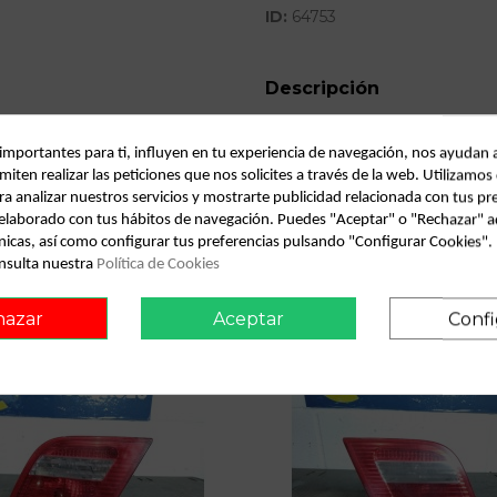
ID:
64753
Descripción
BMW SERIE 3 CABRIO (E46) 2.
2000
 importantes para ti, influyen en tu experiencia de navegación, nos ayudan 
miten realizar las peticiones que nos solicites a través de la web. Utilizamos
ra analizar nuestros servicios y mostrarte publicidad relacionada con tus pr
l elaborado con tus hábitos de navegación. Puedes "Aceptar" o "Rechazar" a
nicas, así como configurar tus preferencias pulsando "Configurar Cookies"
nsulta nuestra
Política de Cookies
hazar
Aceptar
Confi