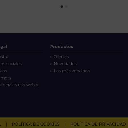
egal
Productos
ntal
Ofertas
des sociales
Novedades
víos
Los más vendidos
compra
enerales uso web y
L
|
POLÍTICA DE COOKIES
|
POLÍTICA DE PRIVACIDAD