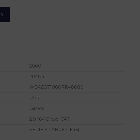
lo
2000
204D4
WBABS71080PR48080
Plata
Gas-oil
2.0 16V Diesel CAT
SERIE 3 CABRIO (E46)