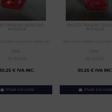
TO TRASERO DERECHO
PILOTO TRASERO IZQU
INTERIOR
INTERIOR
 3 CABRIO (E46) 2.0 16V DIESEL CAT
BMW SERIE 3 CABRIO (E46) 2.0 16V
OEM:
OEM:
-
-
ID:
822236
ID:
822235
30,25 € IVA INC.
30,25 € IVA INC
Añadir a la cesta
Añadir a la cesta