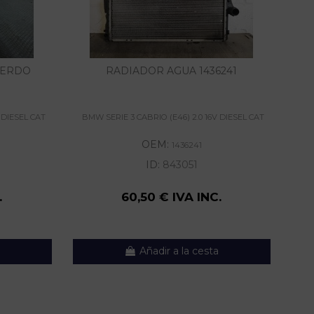
IERDO
RADIADOR AGUA 1436241
CEN
 DIESEL CAT
BMW SERIE 3 CABRIO (E46) 2.0 16V DIESEL CAT
BMW
OEM:
1436241
ID:
843051
.
60,50 € IVA INC.
Añadir a la cesta