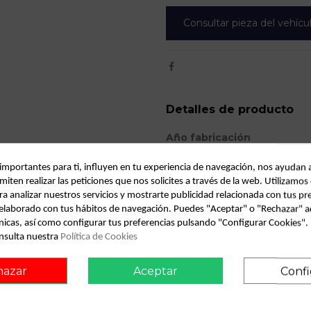
Consultar pieza del vehícu
Detalles de producto
Año fabricación
Código motor
 importantes para ti, influyen en tu experiencia de navegación, nos ayudan 
miten realizar las peticiones que nos solicites a través de la web. Utilizamos
Bastidor
ra analizar nuestros servicios y mostrarte publicidad relacionada con tus pr
Color
l elaborado con tus hábitos de navegación. Puedes "Aceptar" o "Rechazar" a
nicas, así como configurar tus preferencias pulsando "Configurar Cookies"
Combustible
nsulta nuestra
Política de Cookies
Versión
hazar
Aceptar
Confi
Modelo