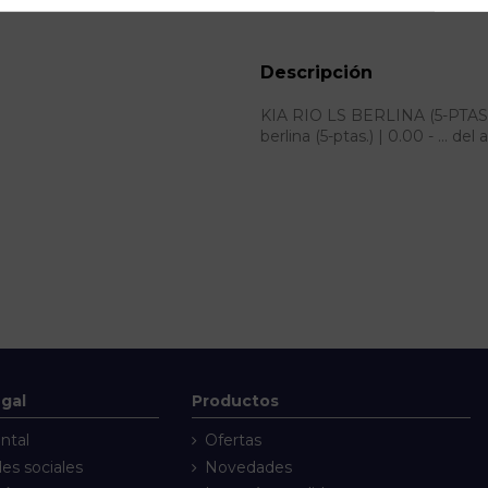
ID:
64761
Descripción
KIA RIO LS BERLINA (5-PTAS.) | 
berlina (5-ptas.) | 0.00 - ... de
egal
Productos
ntal
Ofertas
des sociales
Novedades