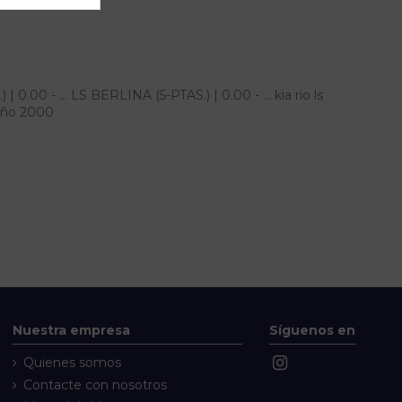
0.00 - ... LS BERLINA (5-PTAS.) | 0.00 - ... kia rio ls
l año 2000
Nuestra empresa
Síguenos en
Quienes somos
Contacte con nosotros