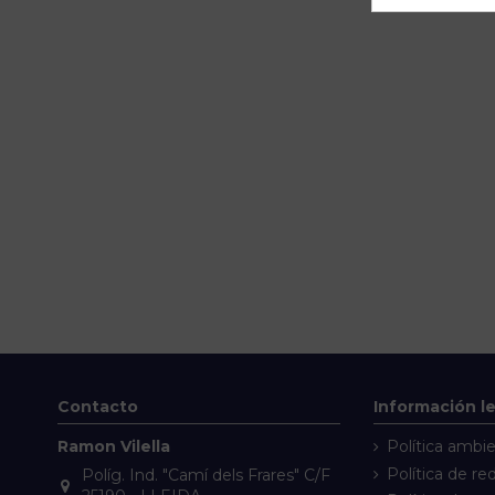
Contacto
Información l
Ramon Vilella
Política ambie
Política de re
Políg. Ind. "Camí dels Frares" C/F