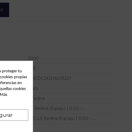
lo
2000
A3E
a proteger tu
 cookies propias
KNEDC241216033221
eferencias en
Plata
quellas cookies
. Más
Gasolina
LS Berlina (5-ptas.) | 0.00 - ...
gurar
RIO LS Berlina (5-ptas.) | 0.00 - ...