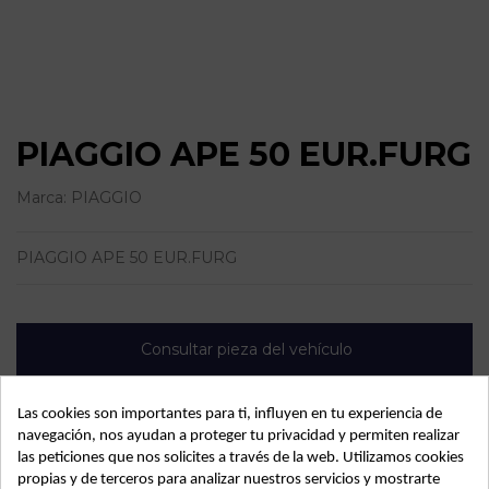
PIAGGIO APE 50 EUR.FURG
Marca:
PIAGGIO
PIAGGIO APE 50 EUR.FURG
Consultar pieza del vehículo
Las cookies son importantes para ti, influyen en tu experiencia de
navegación, nos ayudan a proteger tu privacidad y permiten realizar
las peticiones que nos solicites a través de la web. Utilizamos cookies
propias y de terceros para analizar nuestros servicios y mostrarte
Detalles de producto