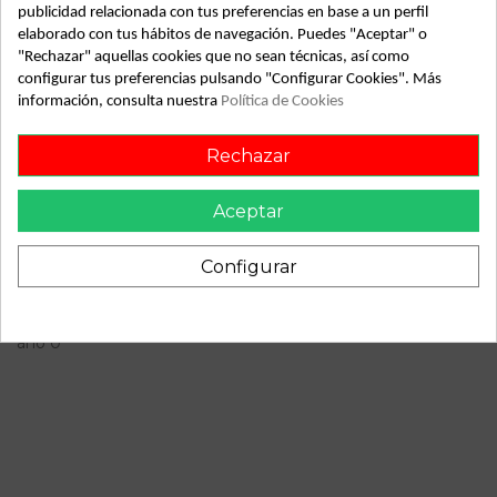
publicidad relacionada con tus preferencias en base a un perfil
elaborado con tus hábitos de navegación. Puedes "Aceptar" o
Año fabricación
0
"Rechazar" aquellas cookies que no sean técnicas, así como
Bastidor
TL5T604835
configurar tus preferencias pulsando "Configurar Cookies". Más
información, consulta nuestra
Política de Cookies
Combustible
Gasolina
Modelo
APE 50 EUR.FURG
Rechazar
ID:
64763
Aceptar
Configurar
Descripción
PIAGGIO APE 50 EUR.FURG. piaggio ape 50 eur.furg del
año 0