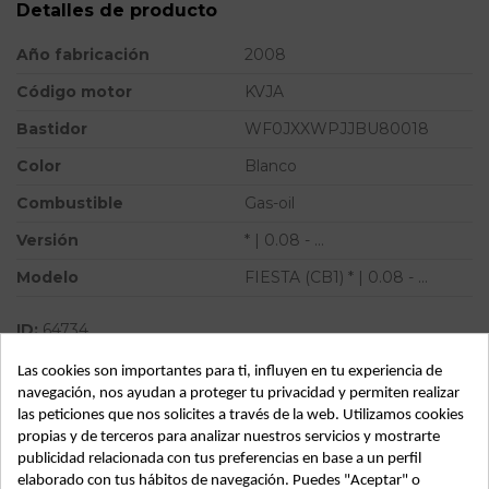
Detalles de producto
Año fabricación
2008
Código motor
KVJA
Bastidor
WF0JXXWPJJBU80018
Color
Blanco
Combustible
Gas-oil
Versión
* | 0.08 - ...
Modelo
FIESTA (CB1) * | 0.08 - ...
ID:
64734
Las cookies son importantes para ti, influyen en tu experiencia de
navegación, nos ayudan a proteger tu privacidad y permiten realizar
Descripción
las peticiones que nos solicites a través de la web. Utilizamos cookies
propias y de terceros para analizar nuestros servicios y mostrarte
FORD FIESTA (CB1) | 0.08 - ... | 0.08 - ... ford fiesta (cb1) |
publicidad relacionada con tus preferencias en base a un perfil
0.08 - ... del año 2008
elaborado con tus hábitos de navegación. Puedes "Aceptar" o