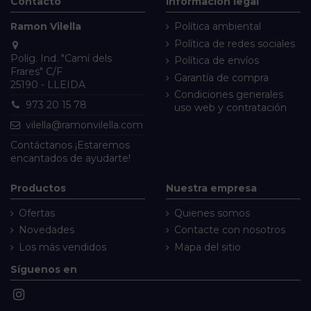
Contacto
Información legal
Ramon Vilella
Política ambiental
Política de redes sociales
Políg. Ind. "Camí dels
Política de envíos
Frares" C/F
Garantía de compra
25190 - LLEIDA
Condiciones generales
973 20 15 78
uso web y contratación
vilella@ramonvilella.com
Contáctanos
¡Estaremos
encantados de ayudarte!
Productos
Nuestra empresa
Ofertas
Quienes somos
Novedades
Contacte con nosotros
Los más vendidos
Mapa del sitio
Síguenos en