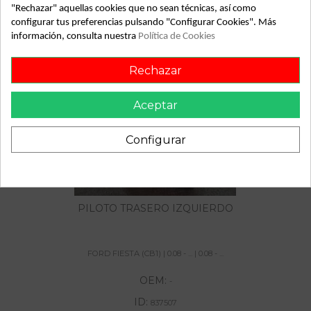
"Rechazar" aquellas cookies que no sean técnicas, así como
configurar tus preferencias pulsando "Configurar Cookies". Más
información, consulta nuestra
Política de Cookies
También podría gustarte
Rechazar
Aceptar
Configurar
PILOTO TRASERO IZQUIERDO
FORD FIESTA (CB1) | 0.08 - ... | 0.08 - ...
OEM:
-
ID:
837507