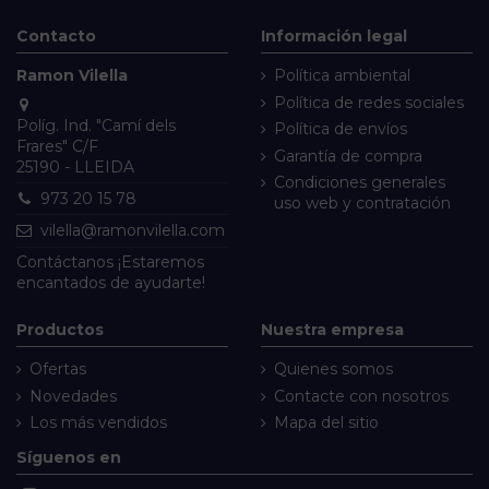
Contacto
Información legal
Ramon Vilella
Política ambiental
Política de redes sociales
Políg. Ind. "Camí dels
Política de envíos
Frares" C/F
Garantía de compra
25190 - LLEIDA
Condiciones generales
973 20 15 78
uso web y contratación
vilella@ramonvilella.com
Contáctanos
¡Estaremos
encantados de ayudarte!
Productos
Nuestra empresa
Ofertas
Quienes somos
Novedades
Contacte con nosotros
Los más vendidos
Mapa del sitio
Síguenos en