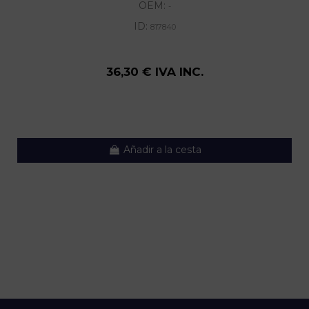
OEM:
-
ID:
817840
36,30 € IVA INC.
Añadir a la cesta