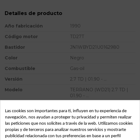
Detalles de producto
Año fabricación
1990
Código motor
TD27T
Bastidor
JN1WBYD21U0162980
Color
Negro
Combustible
Gas-oil
Versión
2.7 TD | 01.90 - ...
Modelo
TERRANO (WD21) 2.7 TD |
01.90 - ...
ID:
62673
Las cookies son importantes para ti, influyen en tu experiencia de
navegación, nos ayudan a proteger tu privacidad y permiten realizar
las peticiones que nos solicites a través de la web. Utilizamos cookies
propias y de terceros para analizar nuestros servicios y mostrarte
Descripción
publicidad relacionada con tus preferencias en base a un perfil