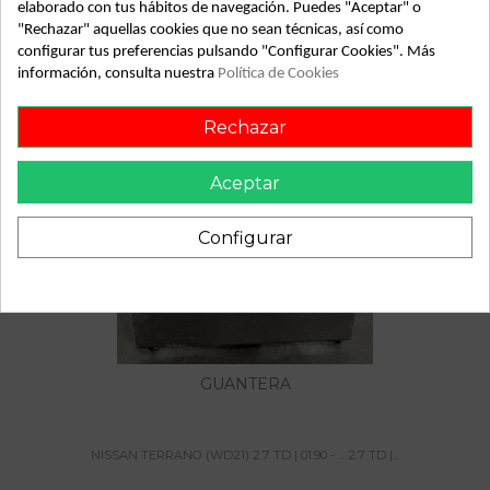
elaborado con tus hábitos de navegación. Puedes "Aceptar" o
NISSAN TERRANO (WD21) 2.7 TD | 01.90 - ... 2.7 TD | 01.90
- ... nissan terrano (wd21) 2.7 td | 01.90 - ... del año 1990
"Rechazar" aquellas cookies que no sean técnicas, así como
configurar tus preferencias pulsando "Configurar Cookies". Más
información, consulta nuestra
Política de Cookies
Rechazar
También podría gustarte
Aceptar
Configurar
GUANTERA
NISSAN TERRANO (WD21) 2.7 TD | 01.90 - ... 2.7 TD |...