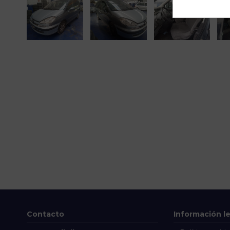
Contacto
Información l