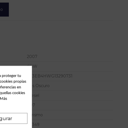
lo
2007
4HW
VF3EB4HWG13290731
a proteger tu
 cookies propias
Gris Oscuro
eferencias en
quellas cookies
Diesel
. Más
807
Turismo
gurar
49349