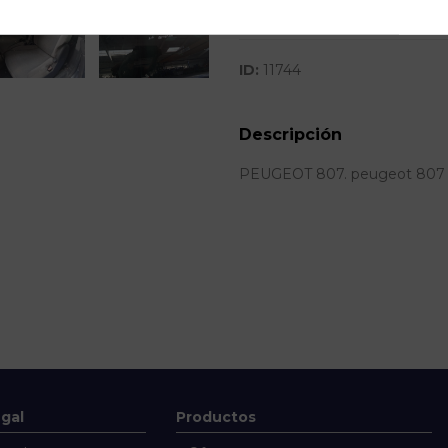
SubAlmacén
ID:
11744
Descripción
PEUGEOT 807. peugeot 807 
egal
Productos