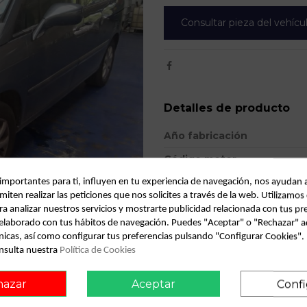
Consultar pieza del vehícu
Detalles de producto
Año fabricación
Código motor
Bastidor
 importantes para ti, influyen en tu experiencia de navegación, nos ayudan 
miten realizar las peticiones que nos solicites a través de la web. Utilizamos
Color
ra analizar nuestros servicios y mostrarte publicidad relacionada con tus pr
l elaborado con tus hábitos de navegación. Puedes "Aceptar" o "Rechazar" a
Combustible
nicas, así como configurar tus preferencias pulsando "Configurar Cookies"
nsulta nuestra
Política de Cookies
Modelo
Tipo vehículo
hazar
Aceptar
Confi
Almacén