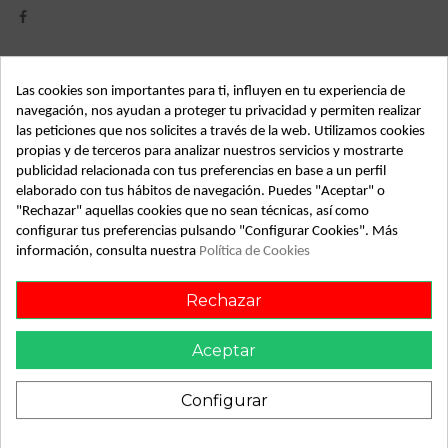
Detalles de producto
Las cookies son importantes para ti, influyen en tu experiencia de
navegación, nos ayudan a proteger tu privacidad y permiten realizar
Año fabricación
2001
las peticiones que nos solicites a través de la web. Utilizamos cookies
propias y de terceros para analizar nuestros servicios y mostrarte
Código motor
AGR
publicidad relacionada con tus preferencias en base a un perfil
Bastidor
TMBKG41U3Y8288566
elaborado con tus hábitos de navegación. Puedes "Aceptar" o
"Rechazar" aquellas cookies que no sean técnicas, así como
Color
Gris
configurar tus preferencias pulsando "Configurar Cookies". Más
información, consulta nuestra
Política de Cookies
Combustible
Diesel
Versión
Ambiente
Rechazar
Potencia
90CV 66KW
Aceptar
Modelo
Octavia Combi (1U5)
Tipo vehículo
Turismo
Configurar
Almacén
49349