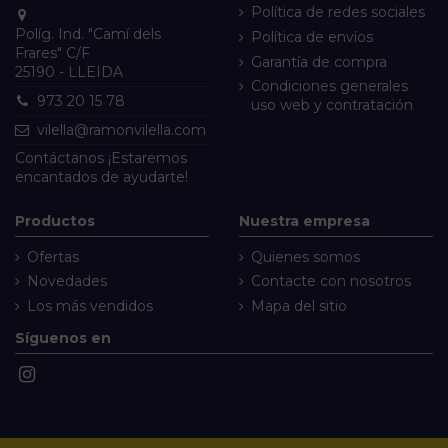
Política de redes sociales
Políg. Ind. "Camí dels
Política de envíos
Frares" C/F
Garantía de compra
25190 - LLEIDA
Condiciones generales
973 20 15 78
uso web y contratación
vilella@ramonvilella.com
Contáctanos
¡Estaremos
encantados de ayudarte!
Productos
Nuestra empresa
Ofertas
Quienes somos
Novedades
Contacte con nosotros
Los más vendidos
Mapa del sitio
Síguenos en