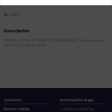
SubAlmacén
331
ID:
12660
Descripción
SKODA OCTAVIA COMBI (1U5) AMBIENTE. skoda octavia
combi (1u5) del año 2001
Contacto
Información legal
Ramon Vilella
Política ambiental