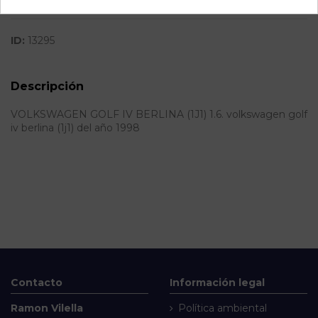
SubAlmacén
392
ID:
13295
Descripción
VOLKSWAGEN GOLF IV BERLINA (1J1) 1.6. volkswagen golf
iv berlina (1j1) del año 1998
Contacto
Información legal
Ramon Vilella
Política ambiental