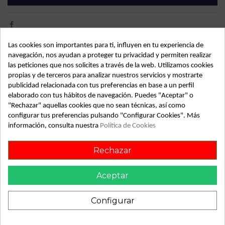
Las cookies son importantes para ti, influyen en tu experiencia de
Detalles de producto
navegación, nos ayudan a proteger tu privacidad y permiten realizar
las peticiones que nos solicites a través de la web. Utilizamos cookies
Año fabricación
1998
propias y de terceros para analizar nuestros servicios y mostrarte
publicidad relacionada con tus preferencias en base a un perfil
Bastidor
WVWZZZ1JZXW193073
elaborado con tus hábitos de navegación. Puedes "Aceptar" o
"Rechazar" aquellas cookies que no sean técnicas, así como
Color
Blanco
configurar tus preferencias pulsando "Configurar Cookies". Más
información, consulta nuestra
Política de Cookies
Combustible
Gasolina
Versión
1.6
Rechazar
Potencia
100CV 74KW
Aceptar
Modelo
Golf IV Berlina (1J1)
Tipo vehículo
Turismo
Configurar
Almacén
49349