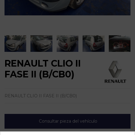
RENAULT CLIO II
FASE II (B/CB0)
RENAULT CLIO II FASE II (B/CB0)
Consultar pieza del vehículo