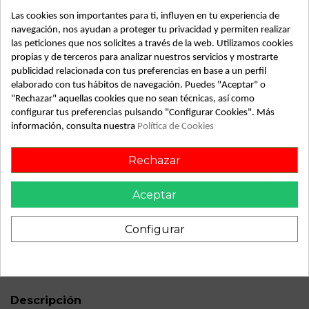
Las cookies son importantes para ti, influyen en tu experiencia de
navegación, nos ayudan a proteger tu privacidad y permiten realizar
las peticiones que nos solicites a través de la web. Utilizamos cookies
Detalles de producto
propias y de terceros para analizar nuestros servicios y mostrarte
publicidad relacionada con tus preferencias en base a un perfil
Año fabricación
2003
elaborado con tus hábitos de navegación. Puedes "Aceptar" o
"Rechazar" aquellas cookies que no sean técnicas, así como
Bastidor
VF1BB080F29734912
configurar tus preferencias pulsando "Configurar Cookies". Más
información, consulta nuestra
Política de Cookies
Color
Plata
Versión
Billabong
Rechazar
Potencia
82CV 60KW
Aceptar
Modelo
Clio II Fase II (B/CB0)
Tipo vehículo
Turismo
Configurar
ID:
13446
Descripción