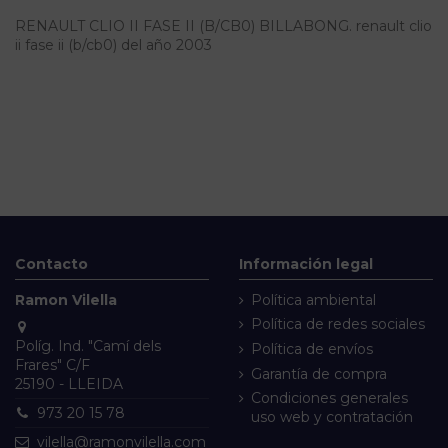
RENAULT CLIO II FASE II (B/CB0) BILLABONG. renault clio
ii fase ii (b/cb0) del año 2003
Contacto
Información legal
Ramon Vilella
Política ambiental
Política de redes sociales
Políg. Ind. "Camí dels
Política de envíos
Frares" C/F
Garantía de compra
25190 - LLEIDA
Condiciones generales
973 20 15 78
uso web y contratación
vilella@ramonvilella.com