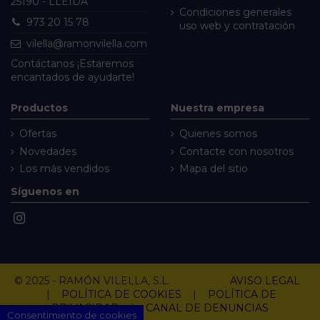
25190 - LLEIDA
Condiciones generales
973 20 15 78
uso web y contratación
vilella@ramonvilella.com
Contáctanos
¡Estaremos
encantados de ayudarte!
Productos
Nuestra empresa
Ofertas
Quienes somos
Novedades
Contacte con nosotros
Los más vendidos
Mapa del sitio
Síguenos en
© 2025 - RAMÓN VILELLA, S.L.
AVISO LEGAL
|
POLÍTICA DE COOKIES
|
POLÍTICA DE
PRIVACIDAD
|
CANAL DE DENUNCIAS
Consentimiento de cookies