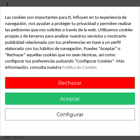
Las cookies son importantes para ti, influyen en tu experiencia de
Detalles de producto
navegación, nos ayudan a proteger tu privacidad y permiten realizar
las peticiones que nos solicites a través de la web. Utilizamos cookies
Año fabricación
2004
propias y de terceros para analizar nuestros servicios y mostrarte
publicidad relacionada con tus preferencias en base a un perfil
Código motor
RHY
elaborado con tus hábitos de navegación. Puedes "Aceptar" o
"Rechazar" aquellas cookies que no sean técnicas, así como
Bastidor
VF7CHRHYB39633750
configurar tus preferencias pulsando "Configurar Cookies". Más
información, consulta nuestra
Política de Cookies
Color
Verde
Combustible
Diesel
Rechazar
Versión
2.0 HDi 90 SX Top
Aceptar
Potencia
90CV 66KW
Modelo
XSARA PICASSO
Configurar
Tipo vehículo
Turismo
ID:
13502