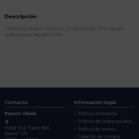
Descripción
CITROEN XSARA PICASSO 2.0 HDI 90 SX TOP. citroen
xsara picasso del año 2004
Contacto
Información legal
Ramon Vilella
Política ambiental
Política de redes sociales
Políg. Ind. "Camí dels
Política de envíos
Frares" C/F
Garantía de compra