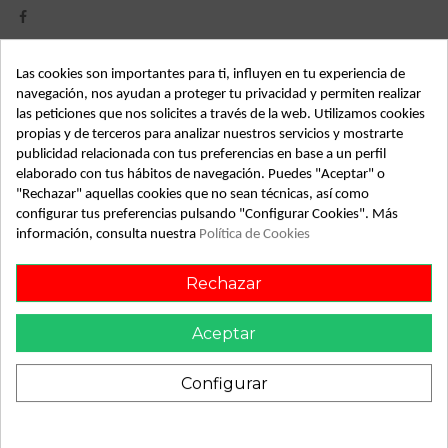
Las cookies son importantes para ti, influyen en tu experiencia de
Detalles de producto
navegación, nos ayudan a proteger tu privacidad y permiten realizar
las peticiones que nos solicites a través de la web. Utilizamos cookies
Año fabricación
2010
propias y de terceros para analizar nuestros servicios y mostrarte
Código motor
1ND
publicidad relacionada con tus preferencias en base a un perfil
elaborado con tus hábitos de navegación. Puedes "Aceptar" o
Bastidor
VNKKH96370A069549
"Rechazar" aquellas cookies que no sean técnicas, así como
configurar tus preferencias pulsando "Configurar Cookies". Más
Color
Blanco
información, consulta nuestra
Política de Cookies
Combustible
Gasolina
Rechazar
Potencia
101CV 75KW
Modelo
Yaris 1.3 VVTI TS
Aceptar
Tipo vehículo
Turismo
Configurar
Almacén
49349
SubAlmacén
391