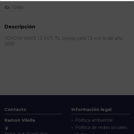
ID:
13464
Descripción
TOYOTA YARIS 1.3 VVTI TS. toyota yaris 1.3 vvti ts del año
2010
Contacto
Información legal
Ramon Vilella
Política ambiental
Política de redes sociales
Políg. Ind. "Camí dels