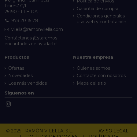
Política de envíos
Frares" C/F
Garantía de compra
25190 - LLEIDA
Condiciones generales
973 20 15 78
uso web y contratación
vilella@ramonvilella.com
Contáctanos
¡Estaremos
encantados de ayudarte!
Productos
Nuestra empresa
Ofertas
Quienes somos
Novedades
Contacte con nosotros
Los más vendidos
Mapa del sitio
Síguenos en
© 2025 - RAMÓN VILELLA, S.L.
AVISO LEGAL
|
POLÍTICA DE COOKIES
|
POLÍTICA DE