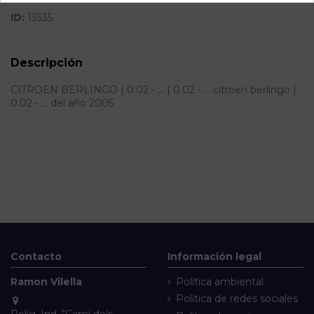
ID:
13535
Descripción
CITROEN BERLINGO | 0.02 - ... | 0.02 - ... citroen berlingo |
0.02 - ... del año 2005
Contacto
Información legal
Ramon Vilella
Política ambiental
Política de redes sociales
Políg. Ind. "Camí dels