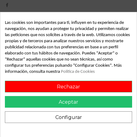
Las cookies son importantes para ti, influyen en tu experiencia de
Detalles de producto
navegación, nos ayudan a proteger tu privacidad y permiten realizar
las peticiones que nos solicites a través de la web. Utilizamos cookies
Año fabricación
2005
propias y de terceros para analizar nuestros servicios y mostrarte
Código motor
WJY
publicidad relacionada con tus preferencias en base a un perfil
elaborado con tus hábitos de navegación. Puedes "Aceptar" o
Bastidor
VF7GJWJYB93226506
"Rechazar" aquellas cookies que no sean técnicas, así como
configurar tus preferencias pulsando "Configurar Cookies". Más
Color
Gris
información, consulta nuestra
Política de Cookies
Combustible
Diesel
Rechazar
Versión
* | 0.02 - ...
Modelo
BERLINGO * | 0.02 - ...
Aceptar
Tipo vehículo
Furgoneta
Configurar
Almacén
49349
SubAlmacén
390