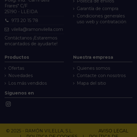
Política de envíos
Frares" C/F
Garantía de compra
25190 - LLEIDA
Condiciones generales
973 20 15 78
uso web y contratación
vilella@ramonvilella.com
Contáctanos
¡Estaremos
encantados de ayudarte!
Productos
Nuestra empresa
Ofertas
Quienes somos
Novedades
Contacte con nosotros
Los más vendidos
Mapa del sitio
Síguenos en
© 2025 - RAMÓN VILELLA, S.L.
AVISO LEGAL
|
POLÍTICA DE COOKIES
|
POLÍTICA DE