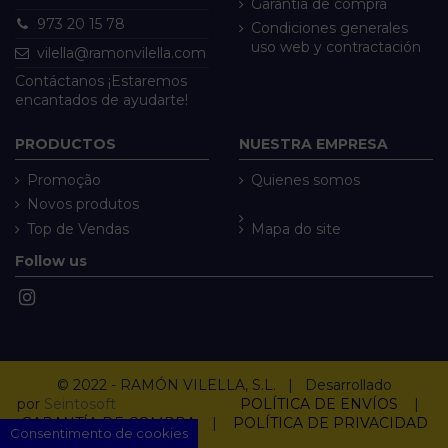
Garantía de compra
973 20 15 78
Condiciones generales
uso web y contractación
vilella@ramonvilella.com
Contáctanos ¡Estaremos
encantados de ayudarte!
PRODUCTOS
NUESTRA EMPRESA
Promoção
Quienes somos
Novos produtos
Top de Vendas
Mapa do site
Follow us
© 2022 - RAMÓN VILELLA, S.L. | Desarrollado
por
Seintosoft
POLÍTICA DE ENVÍOS
|
GARANTÍA DE COMPRA
|
POLÍTICA DE PRIVACIDAD
Consentimento de cookies