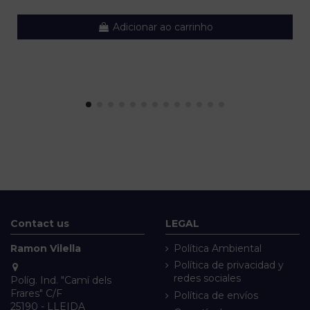
Adicionar ao carrinho
Contact us
LEGAL
Ramon Vilella
Política Ambiental
Política de privacidad y
redes sociales
Políg. Ind. "Camí dels
Frares" C/F
Política de envíos
25190 - LLEIDA