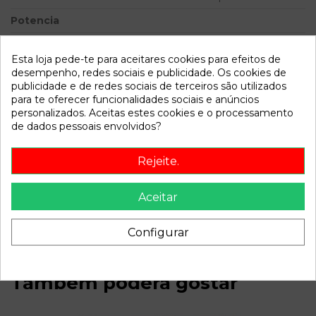
Potencia
Modelo
STRATUS BERLINA (JA) 2.0
16V CAT | 0.94 - 0.01
Esta loja pede-te para aceitares cookies para efeitos de
desempenho, redes sociais e publicidade. Os cookies de
publicidade e de redes sociais de terceiros são utilizados
Referência
796309
para te oferecer funcionalidades sociais e anúncios
Disponível a partir de:
2022-04-05
personalizados. Aceitas estes cookies e o processamento
de dados pessoais envolvidos?
Descrição
Rejeite.
Recambio de piloto trasero izquierdo para chrysler stratus
Aceitar
berlina (ja) 2.0 16v cat | 0.94 - 0.01 2.0 16v cat | 0.94 - 0.01
referencia OEM IAM
Configurar
Também poderá gostar