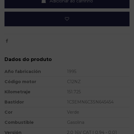
Adicionar ao carrinho
Dados do produto
Año fabricación
1995
Código motor
C12NZ
Kilometraje
151.725
Bastidor
1C3EMN6C3SN645454
Cor
Verde
Combustible
Gasolina
Versión
2.0 16V CAT | 0.94 - 0.01