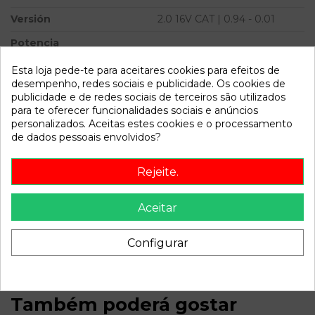
Versión
2.0 16V CAT | 0.94 - 0.01
Potencia
Modelo
STRATUS BERLINA (JA) 2.0
Esta loja pede-te para aceitares cookies para efeitos de
16V CAT | 0.94 - 0.01
desempenho, redes sociais e publicidade. Os cookies de
publicidade e de redes sociais de terceiros são utilizados
para te oferecer funcionalidades sociais e anúncios
Referência
796315
personalizados. Aceitas estes cookies e o processamento
Disponível a partir de:
2022-04-06
de dados pessoais envolvidos?
Rejeite.
Descrição
Recambio de condensador radiador aire acondicionado para
Aceitar
chrysler stratus berlina (ja) 2.0 16v cat | 0.94 - 0.01 2.0 16v
cat | 0.94 - 0.01 referencia OEM IAM
Configurar
Também poderá gostar