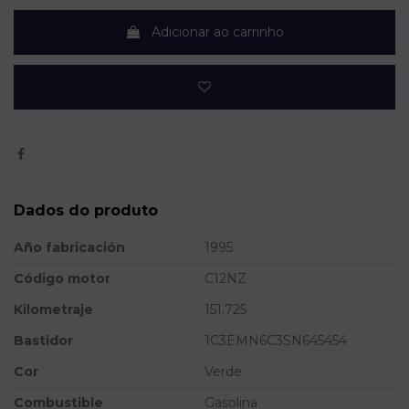
Adicionar ao carrinho
Dados do produto
Año fabricación
1995
Código motor
C12NZ
Kilometraje
151.725
Bastidor
1C3EMN6C3SN645454
Cor
Verde
Combustible
Gasolina