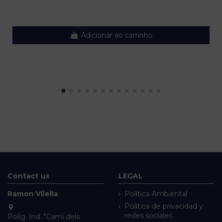
Adicionar ao carrinho
Contact us
LEGAL
Ramon Vilella
Política Ambiental
Política de privacidad y
redes sociales
Políg. Ind. "Camí dels