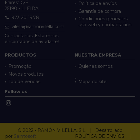
Frares" C/F
Política de envíos
25190 - LLEIDA
Garantía de compra
973 20 15 78
Condiciones generales
uso web y contractación
vilella@ramonvilella.com
Contáctanos ¡Estaremos
encantados de ayudarte!
PRODUCTOS
NUESTRA EMPRESA
Promoção
Quienes somos
Novos produtos
Top de Vendas
Mapa do site
Follow us
© 2022 - RAMÓN VILELLA, S.L. | Desarrollado
por
Seintosoft
POLÍTICA DE ENVÍOS
|