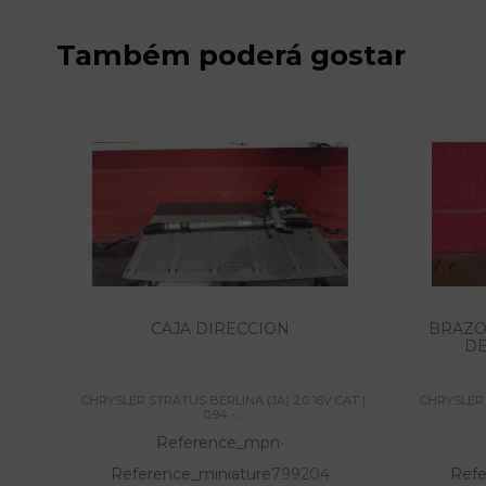
Também poderá gostar
CAJA DIRECCION
BRAZO
D
CHRYSLER STRATUS BERLINA (JA) 2.0 16V CAT |
CHRYSLER 
0.94 -...
Reference_mpn
-
Reference_miniature
799204
Refe