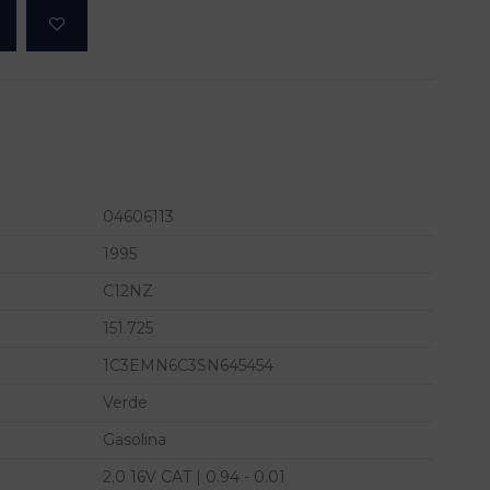
04606113
1995
C12NZ
151.725
1C3EMN6C3SN645454
Verde
Gasolina
2.0 16V CAT | 0.94 - 0.01