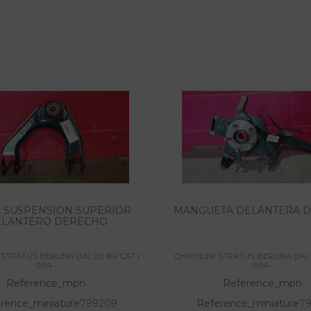
 SUSPENSION SUPERIOR
MANGUETA DELANTERA 
ELANTERO DERECHO
STRATUS BERLINA (JA) 2.0 16V CAT |
CHRYSLER STRATUS BERLINA (JA) 2.
0.94 -...
0.94 -...
Reference_mpn
Reference_mpn
-
-
rence_miniature
799209
Reference_miniature
79