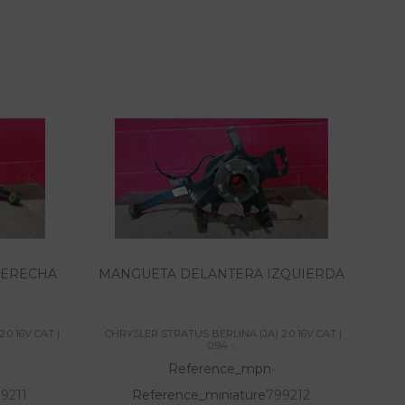
DERECHA
MANGUETA DELANTERA IZQUIERDA
0 16V CAT |
CHRYSLER STRATUS BERLINA (JA) 2.0 16V CAT |
CHR
0.94 -...
Reference_mpn
-
9211
Reference_miniature
799212