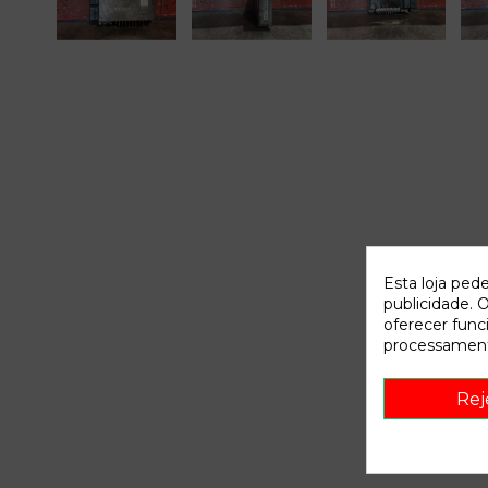
Esta loja ped
publicidade. O
oferecer func
processament
Rej