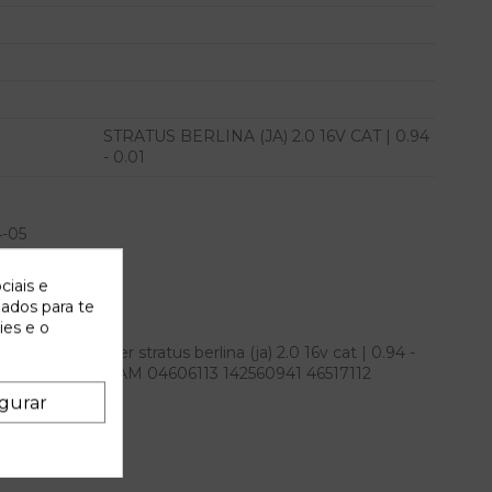
STRATUS BERLINA (JA) 2.0 16V CAT | 0.94
- 0.01
-05
ciais e
zados para te
ies e o
e para chrysler stratus berlina (ja) 2.0 16v cat | 0.94 -
1 referencia OEM IAM 04606113 142560941 46517112
gurar