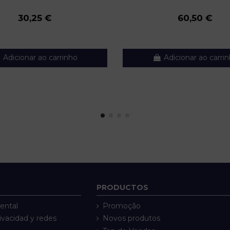
30,25 €
60,50 €
Adicionar ao carrinho
Adicionar ao carri
PRODUCTOS
ental
Promoção
rivacidad y redes
Novos produtos