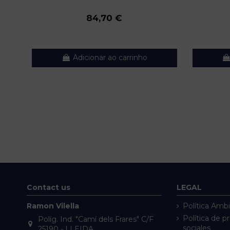
84,70 €
Adicionar ao carrinho
Contact us
LEGAL
Ramon Vilella
Política Ambi
Política de p
Políg. Ind. "Camí dels Frares" C/F
sociales
25190 - LLEIDA