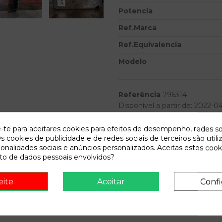
Potencia
Ref.Marca
Ref.Equivalencia
Modelo
Referência
796314
Disponível a partir de:
2022-04
e-te para aceitares cookies para efeitos de desempenho, redes so
s cookies de publicidade e de redes sociais de terceiros são utili
Descrição
ionalidades sociais e anúncios personalizados. Aceitas estes cook
o de dados pessoais envolvidos?
Recambio de centralita motor uc
0.01 2.0 16v cat | 0.94 - 0.0
eite.
Aceitar
Confi