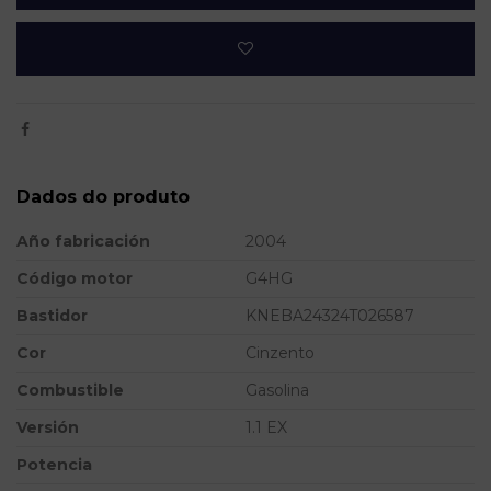
Dados do produto
Año fabricación
2004
Código motor
G4HG
Bastidor
KNEBA24324T026587
Cor
Cinzento
Combustible
Gasolina
Versión
1.1 EX
Potencia