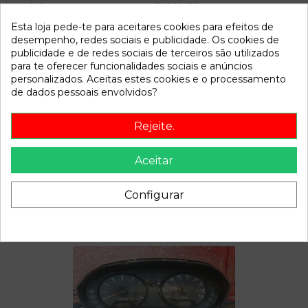
Modelo
PICANTO
Esta loja pede-te para aceitares cookies para efeitos de
desempenho, redes sociais e publicidade. Os cookies de
Referência
801105
publicidade e de redes sociais de terceiros são utilizados
Disponível a partir de:
2022-04-05
para te oferecer funcionalidades sociais e anúncios
personalizados. Aceitas estes cookies e o processamento
de dados pessoais envolvidos?
Descrição
Rejeite.
Recambio de deposito limpia para kia picanto 1.1 ex
referencia OEM IAM
Aceitar
Configurar
Também poderá gostar