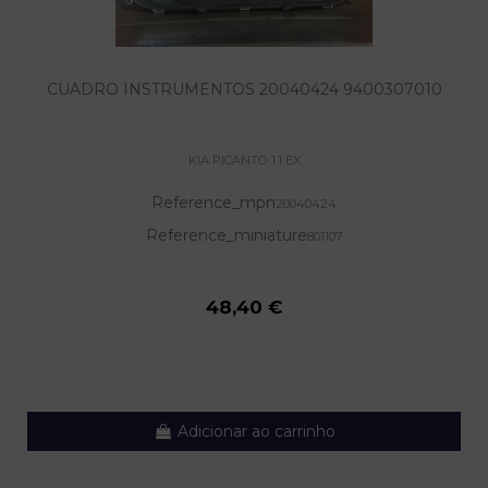
CUADRO INSTRUMENTOS 20040424 9400307010
KIA PICANTO 1.1 EX
Reference_mpn
20040424
Reference_miniature
801107
48,40 €
Adicionar ao carrinho