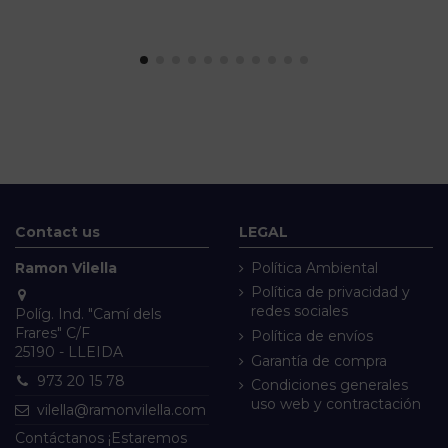
Contact us
LEGAL
Ramon Vilella
Política Ambiental
Política de privacidad y
redes sociales
Políg. Ind. "Camí dels
Frares" C/F
Política de envíos
25190 - LLEIDA
Garantía de compra
973 20 15 78
Condiciones generales
uso web y contractación
vilella@ramonvilella.com
Contáctanos ¡Estaremos