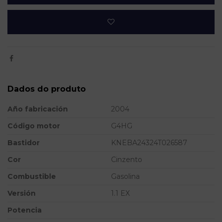
Dados do produto
Año fabricación
2004
Código motor
G4HG
Bastidor
KNEBA24324T026587
Cor
Cinzento
Combustible
Gasolina
Versión
1.1 EX
Potencia