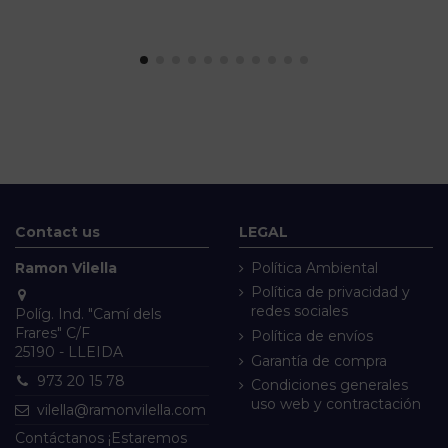
Contact us
LEGAL
Ramon Vilella
Política Ambiental
Política de privacidad y
redes sociales
Políg. Ind. "Camí dels
Frares" C/F
Política de envíos
25190 - LLEIDA
Garantía de compra
973 20 15 78
Condiciones generales
uso web y contractación
vilella@ramonvilella.com
Contáctanos ¡Estaremos