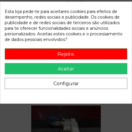
Modelo
PICANTO
Esta loja pede-te para aceitares cookies para efeitos de
desempenho, redes sociais e publicidade. Os cookies de
Referência
801106
publicidade e de redes sociais de terceiros são utilizados
Disponível a partir de:
2022-04-06
para te oferecer funcionalidades sociais e anúncios
personalizados. Aceitas estes cookies e o processamento
de dados pessoais envolvidos?
Descrição
Rejeite.
Recambio de deposito expansion para kia picanto 1.1 ex
referencia OEM IAM
Aceitar
Configurar
Também poderá gostar