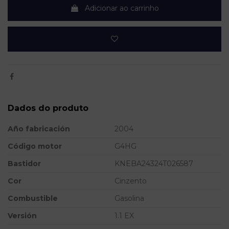
Adicionar ao carrinho
Dados do produto
Año fabricación
2004
Código motor
G4HG
Bastidor
KNEBA24324T026587
Cor
Cinzento
Combustible
Gasolina
Versión
1.1 EX