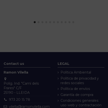
Contact us
LEGAL
Ramon Vilella
Política Ambiental
Política de privacidad y
redes sociales
Políg. Ind. "Camí dels
Frares" C/F
Política de envíos
25190 - LLEIDA
Garantía de compra
973 20 15 78
Condiciones generales
uso web y contractación
vilella@ramonvilella.com