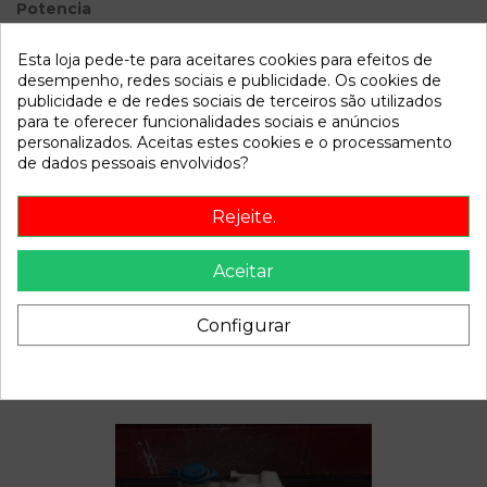
Potencia
Modelo
PICANTO
Esta loja pede-te para aceitares cookies para efeitos de
desempenho, redes sociais e publicidade. Os cookies de
Referência
801117
publicidade e de redes sociais de terceiros são utilizados
para te oferecer funcionalidades sociais e anúncios
Disponível a partir de:
2022-04-05
personalizados. Aceitas estes cookies e o processamento
de dados pessoais envolvidos?
Descrição
Rejeite.
Recambio de pinza freno delantera izquierda para kia
picanto 1.1 ex referencia OEM IAM
Aceitar
Configurar
Também poderá gostar