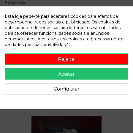
Potencia
Modelo
PICANTO
Esta loja pede-te para aceitares cookies para efeitos de
desempenho, redes sociais e publicidade. Os cookies de
Referência
801108
publicidade e de redes sociais de terceiros são utilizados
para te oferecer funcionalidades sociais e anúncios
Disponível a partir de:
2022-04-05
personalizados. Aceitas estes cookies e o processamento
de dados pessoais envolvidos?
Descrição
Rejeite.
Recambio de mando calefaccion aire acondicionado para
kia picanto 1.1 ex referencia OEM IAM
Aceitar
Configurar
Também poderá gostar