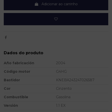
Adicionar ao carrinho
Dados do produto
Año fabricación
2004
Código motor
G4HG
Bastidor
KNEBA24324T026587
Cor
Cinzento
Combustible
Gasolina
Versión
1.1 EX