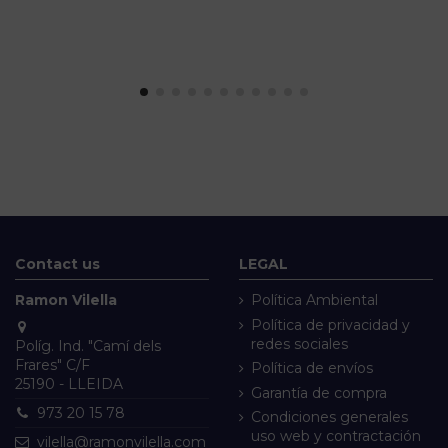
Contact us
LEGAL
Ramon Vilella
Política Ambiental
Política de privacidad y
redes sociales
Políg. Ind. "Camí dels
Frares" C/F
Política de envíos
25190 - LLEIDA
Garantía de compra
973 20 15 78
Condiciones generales
uso web y contractación
vilella@ramonvilella.com