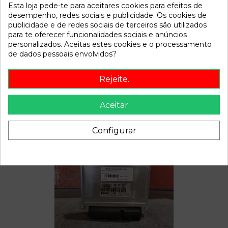
Referência
808019
Esta loja pede-te para aceitares cookies para efeitos de
Disponível a partir de:
2022-04-05
desempenho, redes sociais e publicidade. Os cookies de
publicidade e de redes sociais de terceiros são utilizados
para te oferecer funcionalidades sociais e anúncios
personalizados. Aceitas estes cookies e o processamento
Descrição
de dados pessoais envolvidos?
Recambio de motor limpia delantero para audi a6 referencia
OEM IAM
Rejeite.
Aceitar
Também poderá gostar
Configurar