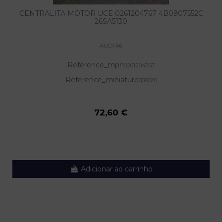
CENTRALITA MOTOR UCE 0261204767 4B0907552C
26SA5130
AUDI A6
Reference_mpn
0261204767
Reference_miniature
808020
72,60 €
Adicionar ao carrinho