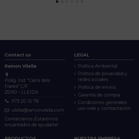
Contact us
LEGAL
Ramon Vilella
Política Ambiental
Política de privacidad y
redes sociales
Políg. Ind. "Camí dels
Frares" C/F
Política de envíos
25190 - LLEIDA
Garantía de compra
973 20 15 78
Condiciones generales
uso web y contractación
vilella@ramonvilella.com
Contáctanos ¡Estaremos
encantados de ayudarte!
PRODUCTOS
NUESTRA EMPRESA