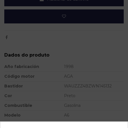
Dados do produto
Año fabricación
1998
Código motor
AGA
Bastidor
WAUZZZ4BZWN145132
Cor
Preto
Combustible
Gasolina
Modelo
A6