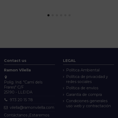
Contact us
LEGAL
Ramon Vilella
Política Ambiental
Política de privacidad y
redes sociales
Políg. Ind. "Camí dels
Frares" C/F
Política de envíos
25190 - LLEIDA
Garantía de compra
973 20 15 78
Condiciones generales
uso web y contractación
vilella@ramonvilella.com
Contáctanos ¡Estaremos