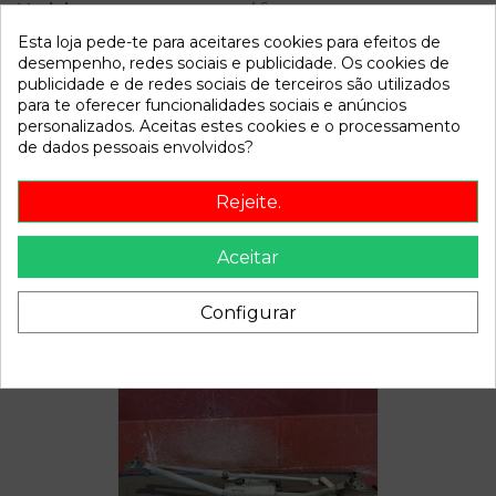
Modelo
A6
Esta loja pede-te para aceitares cookies para efeitos de
Referência
808029
desempenho, redes sociais e publicidade. Os cookies de
publicidade e de redes sociais de terceiros são utilizados
Disponível a partir de:
2022-04-05
para te oferecer funcionalidades sociais e anúncios
personalizados. Aceitas estes cookies e o processamento
de dados pessoais envolvidos?
Descrição
Rejeite.
Recambio de retrovisor izquierdo para audi a6 referencia
OEM IAM ELECTRIC
Aceitar
Configurar
Também poderá gostar