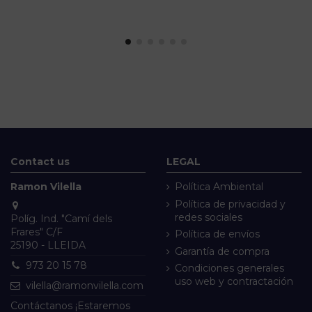
Contact us
LEGAL
Ramon Vilella
Política Ambiental
Política de privacidad y
redes sociales
Políg. Ind. "Camí dels
Frares" C/F
Política de envíos
25190 - LLEIDA
Garantía de compra
973 20 15 78
Condiciones generales
uso web y contractación
vilella@ramonvilella.com
Contáctanos ¡Estaremos