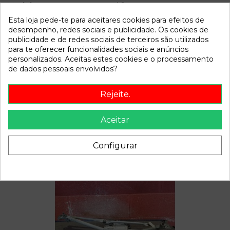
Modelo
A6
Esta loja pede-te para aceitares cookies para efeitos de
desempenho, redes sociais e publicidade. Os cookies de
Referência
808021
publicidade e de redes sociais de terceiros são utilizados
Disponível a partir de:
2022-04-05
para te oferecer funcionalidades sociais e anúncios
personalizados. Aceitas estes cookies e o processamento
de dados pessoais envolvidos?
Descrição
Rejeite.
Recambio de cerradura puerta delantera derecha para audi
a6 referencia OEM IAM
Aceitar
Configurar
Também poderá gostar