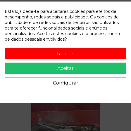
Modelo
A6
Esta loja pede-te para aceitares cookies para efeitos de
desempenho, redes sociais e publicidade. Os cookies de
Referência
808022
publicidade e de redes sociais de terceiros são utilizados
Disponível a partir de:
2022-04-05
para te oferecer funcionalidades sociais e anúncios
personalizados. Aceitas estes cookies e o processamento
de dados pessoais envolvidos?
Descrição
Rejeite.
Recambio de cerradura puerta delantera izquierda para audi
a6 referencia OEM IAM
Aceitar
Configurar
Também poderá gostar