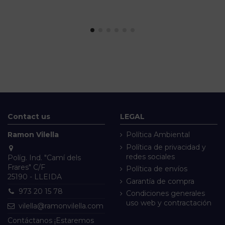
Contact us
LEGAL
Ramon Vilella
Política Ambiental
Política de privacidad y
redes sociales
Políg. Ind. "Camí dels
Frares" C/F
Política de envíos
25190 - LLEIDA
Garantía de compra
973 20 15 78
Condiciones generales
uso web y contractación
vilella@ramonvilella.com
Contáctanos ¡Estaremos