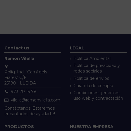
Contact us
LEGAL
Ramon Vilella
Política Ambiental
Política de privacidad y
redes sociales
Políg. Ind. "Camí dels
Frares" C/F
Política de envíos
25190 - LLEIDA
Garantía de compra
973 20 15 78
Condiciones generales
uso web y contractación
vilella@ramonvilella.com
Contáctanos ¡Estaremos
encantados de ayudarte!
PRODUCTOS
NUESTRA EMPRESA