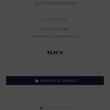
ELECTROVENTILADOR
HYUNDAI ACCENT
Reference_mpn
-
Reference_miniature
802294
36,30 €
Adicionar ao carrinho