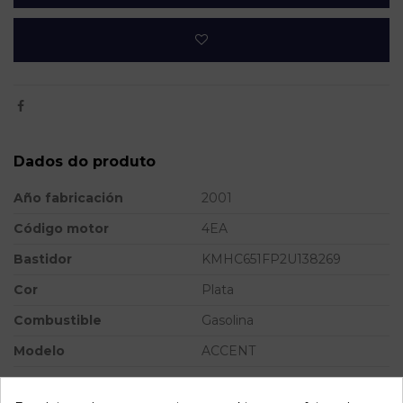
Dados do produto
Año fabricación
2001
Código motor
4EA
Bastidor
KMHC651FP2U138269
Cor
Plata
Combustible
Gasolina
Modelo
ACCENT
Referência
802303