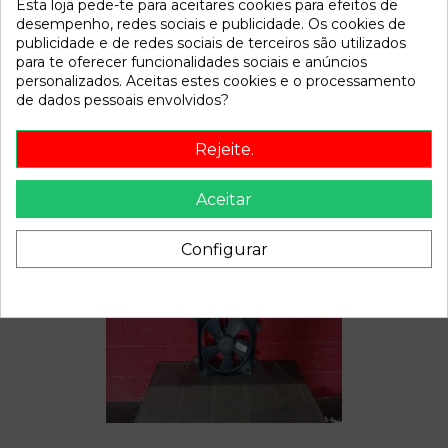
Esta loja pede-te para aceitares cookies para efeitos de
Disponível a partir de:
2022-04-04
desempenho, redes sociais e publicidade. Os cookies de
publicidade e de redes sociais de terceiros são utilizados
para te oferecer funcionalidades sociais e anúncios
Descrição
personalizados. Aceitas estes cookies e o processamento
de dados pessoais envolvidos?
Recambio de mando limpia para hyundai accent referencia
OEM IAM
Rejeite.
Aceitar
Também poderá gostar
Configurar