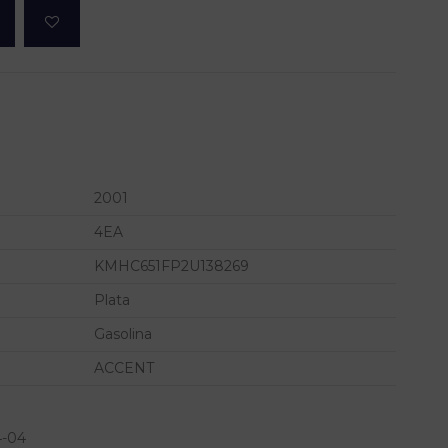
2001
4EA
KMHC651FP2U138269
Plata
Gasolina
ACCENT
4-04