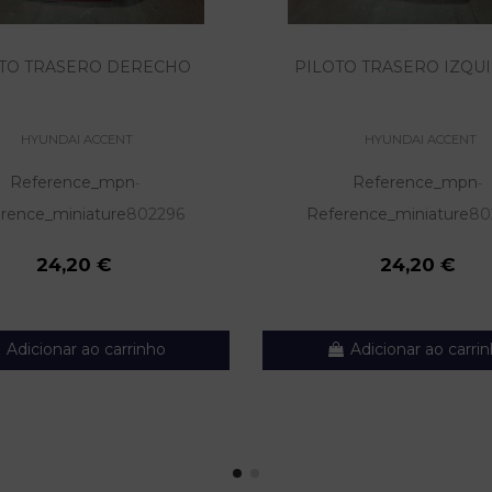
TO TRASERO DERECHO
PILOTO TRASERO IZQU
HYUNDAI ACCENT
HYUNDAI ACCENT
Reference_mpn
Reference_mpn
-
-
rence_miniature
802296
Reference_miniature
80
24,20 €
24,20 €
Adicionar ao carrinho
Adicionar ao carri