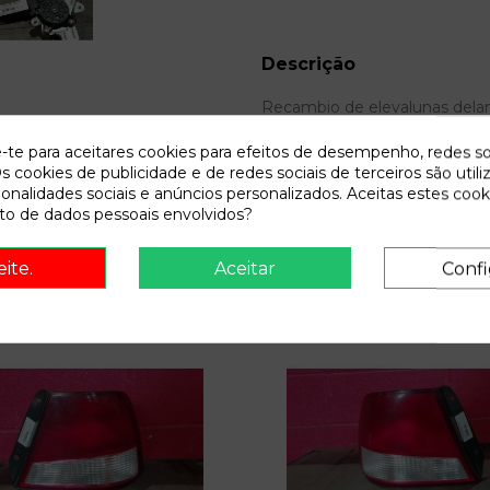
Descrição
Recambio de elevalunas dela
e-te para aceitares cookies para efeitos de desempenho, redes so
s cookies de publicidade e de redes sociais de terceiros são utili
ionalidades sociais e anúncios personalizados. Aceitas estes cook
o de dados pessoais envolvidos?
eite.
Aceitar
Confi