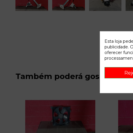
Esta loja ped
publicidade. O
oferecer func
processament
Rej
Também poderá gostar