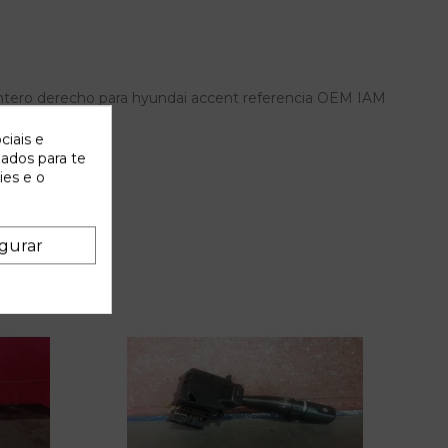
ntero derecho para hyundai accent referencia OEM IAM
ciais e
zados para te
ies e o
gurar