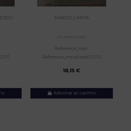
IERDO
MANDO LIMPIA
CE
HYUNDAI ACCENT
Reference_mpn
-
2297
Reference_miniature
802303
18,15 €
nho
Adicionar ao carrinho