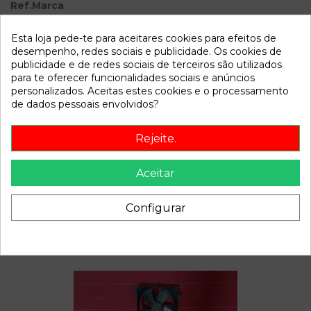
Ref.Marca
Modelo
ACCENT
Esta loja pede-te para aceitares cookies para efeitos de
desempenho, redes sociais e publicidade. Os cookies de
Referência
802306
publicidade e de redes sociais de terceiros são utilizados
para te oferecer funcionalidades sociais e anúncios
Disponível a partir de:
2022-04-04
personalizados. Aceitas estes cookies e o processamento
de dados pessoais envolvidos?
Descrição
Rejeite.
Recambio de caudalimetro para hyundai accent referencia
OEM IAM 2816422610 9220930001
Aceitar
Configurar
Também poderá gostar