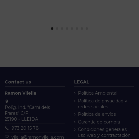
Contact us
LEGAL
Ramon Vilella
Política Ambiental
Política de privacidad y
redes sociales
Políg. Ind. "Camí dels
Frares" C/F
Política de envíos
25190 - LLEIDA
Garantía de compra
973 20 15 78
Condiciones generales
uso web y contractación
vilella@ramonvilella.com