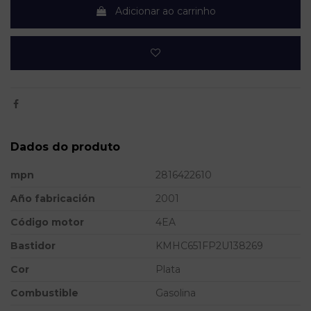
Adicionar ao carrinho
Dados do produto
mpn
2816422610
Año fabricación
2001
Código motor
4EA
Bastidor
KMHC651FP2U138269
Cor
Plata
Combustible
Gasolina