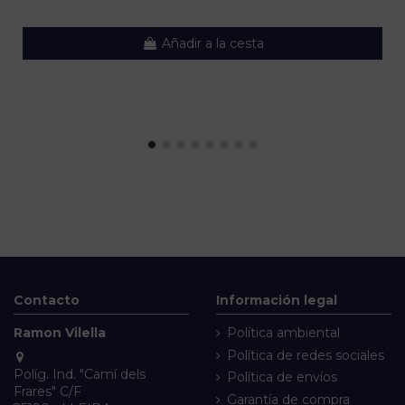
Añadir a la cesta
Contacto
Información legal
Ramon Vilella
Política ambiental
Política de redes sociales
Políg. Ind. "Camí dels
Política de envíos
Frares" C/F
Garantía de compra