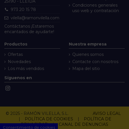
25190 - LLEIDA
Condiciones generales
973 20 15 78
uso web y contratación
vilella@ramonvilella.com
Contáctanos
¡Estaremos
encantados de ayudarte!
Productos
Nuestra empresa
Ofertas
Quienes somos
Novedades
Contacte con nosotros
Los más vendidos
Mapa del sitio
Síguenos en
© 2025 - RAMÓN VILELLA, S.L.
AVISO LEGAL
|
POLÍTICA DE COOKIES
|
POLÍTICA DE
PRIVACIDAD
|
CANAL DE DENUNCIAS
Consentimiento de cookies