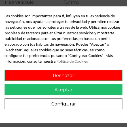
Tipo vehículo
Turismo
Almacén
49349
Las cookies son importantes para ti, influyen en tu experiencia de
SubAlmacén
367
navegación, nos ayudan a proteger tu privacidad y permiten realizar
las peticiones que nos solicites a través de la web. Utilizamos cookies
SubSubAlmacén
100029331
propias y de terceros para analizar nuestros servicios y mostrarte
publicidad relacionada con tus preferencias en base a un perfil
ID:
810452
elaborado con tus hábitos de navegación. Puedes "Aceptar" o
"Rechazar" aquellas cookies que no sean técnicas, así como
Fecha disponible:
2022-04-04
configurar tus preferencias pulsando "Configurar Cookies". Más
información, consulta nuestra
Política de Cookies
Descripción
Rechazar
Recambio de transmision delantera derecha para renault r19
r19 chamade 1.4 tr 4v. referencia OEM IAM
Aceptar
Configurar
También podría gustarte