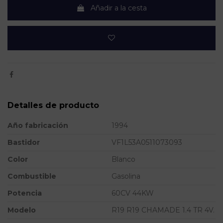
Añadir a la cesta
Detalles de producto
Año fabricación
1994
Bastidor
VF1L53A0511073093
Color
Blanco
Combustible
Gasolina
Potencia
60CV 44KW
Modelo
R19 R19 CHAMADE 1.4 TR 4V.