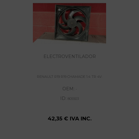
ELECTROVENTILADOR
RENAULT R19 R19 CHAMADE 1.4 TR 4V.
OEM:
-
ID:
805503
42,35 € IVA INC.