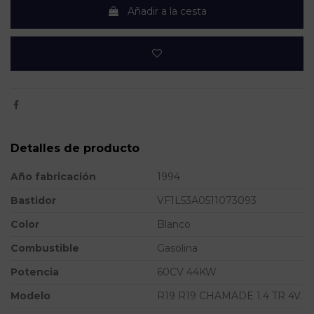
Añadir a la cesta
Detalles de producto
Año fabricación
1994
Bastidor
VF1L53A0511073093
Color
Blanco
Combustible
Gasolina
Potencia
60CV 44KW
Modelo
R19 R19 CHAMADE 1.4 TR 4V.