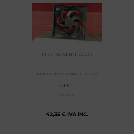
ELECTROVENTILADOR
RENAULT R19 R19 CHAMADE 1.4 TR 4V.
OEM:
-
ID:
805503
42,35 € IVA INC.