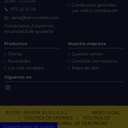
25190 - LLEIDA
Condiciones generales
973 20 15 78
uso web y contratación
vilella@ramonvilella.com
Contáctanos
¡Estaremos
encantados de ayudarte!
Productos
Nuestra empresa
Ofertas
Quienes somos
Novedades
Contacte con nosotros
Los más vendidos
Mapa del sitio
Síguenos en
© 2025 - RAMÓN VILELLA, S.L.
AVISO LEGAL
|
POLÍTICA DE COOKIES
|
POLÍTICA DE
PRIVACIDAD
|
CANAL DE DENUNCIAS
Consentimiento de cookies