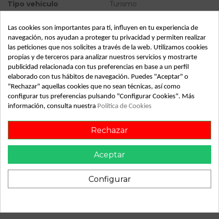
Tipo vehículo
Turismo
Almacén
49349
Las cookies son importantes para ti, influyen en tu experiencia de
SubAlmacén
367
navegación, nos ayudan a proteger tu privacidad y permiten realizar
las peticiones que nos solicites a través de la web. Utilizamos cookies
SubSubAlmacén
100029330
propias y de terceros para analizar nuestros servicios y mostrarte
publicidad relacionada con tus preferencias en base a un perfil
ID:
810453
elaborado con tus hábitos de navegación. Puedes "Aceptar" o
"Rechazar" aquellas cookies que no sean técnicas, así como
Fecha disponible:
2022-04-04
configurar tus preferencias pulsando "Configurar Cookies". Más
información, consulta nuestra
Política de Cookies
Descripción
Rechazar
Recambio de transmision delantera izquierda para renault
r19 r19 chamade 1.4 tr 4v. referencia OEM IAM
Aceptar
Configurar
También podría gustarte