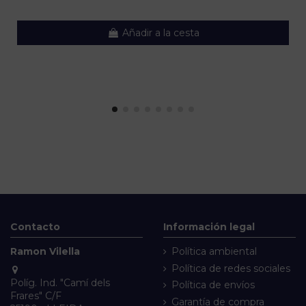
Añadir a la cesta
Contacto
Información legal
Ramon Vilella
Política ambiental
Política de redes sociales
Políg. Ind. "Camí dels
Política de envíos
Frares" C/F
Garantía de compra