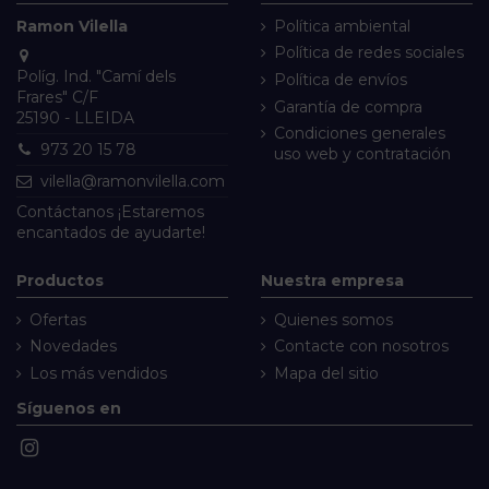
Ramon Vilella
Política ambiental
Política de redes sociales
Políg. Ind. "Camí dels
Política de envíos
Frares" C/F
Garantía de compra
25190 - LLEIDA
Condiciones generales
973 20 15 78
uso web y contratación
vilella@ramonvilella.com
Contáctanos
¡Estaremos
encantados de ayudarte!
Productos
Nuestra empresa
Ofertas
Quienes somos
Novedades
Contacte con nosotros
Los más vendidos
Mapa del sitio
Síguenos en