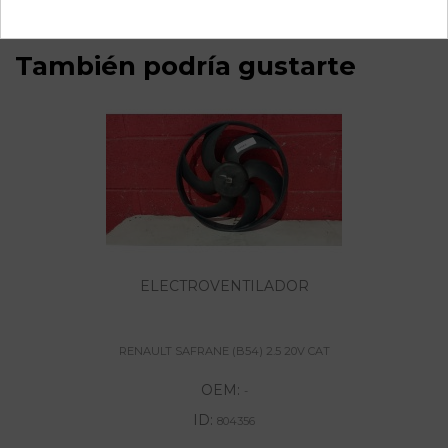
También podría gustarte
ELECTROVENTILADOR
RENAULT SAFRANE (B54) 2.5 20V CAT
OEM:
-
ID:
804356