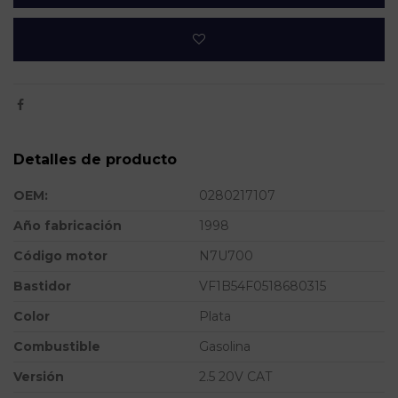
Detalles de producto
OEM:
0280217107
Año fabricación
1998
Código motor
N7U700
Bastidor
VF1B54F0518680315
Color
Plata
Combustible
Gasolina
Versión
2.5 20V CAT