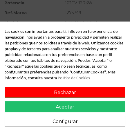
Potencia
163CV 120KW
Ref.Marca
1275749
Modelo
SAFRANE (B54)
Las cookies son importantes para ti, influyen en tu experiencia de
Tipo vehículo
Turismo
navegación, nos ayudan a proteger tu privacidad y permiten realizar
Almacén
49349
las peticiones que nos solicites a través de la web. Utilizamos cookies
propias y de terceros para analizar nuestros servicios y mostrarte
SubAlmacén
395
publicidad relacionada con tus preferencias en base a un perfil
elaborado con tus hábitos de navegación. Puedes "Aceptar" o
SubSubAlmacén
100030120
"Rechazar" aquellas cookies que no sean técnicas, así como
configurar tus preferencias pulsando "Configurar Cookies". Más
ID:
804365
información, consulta nuestra
Política de Cookies
Fecha disponible:
2022-04-05
Rechazar
Descripción
Aceptar
Recambio de caudalimetro para renault safrane (b54) 2.5
20v cat referencia OEM IAM 0280217107 1275749
Configurar