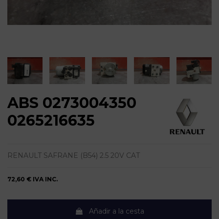
ABS 0273004350
0265216635
RENAULT SAFRANE (B54) 2.5 20V CAT
72,60 €
IVA INC.
Añadir a la cesta