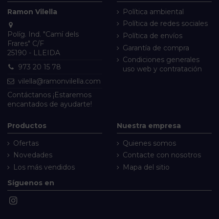
Ramon Vilella
Política ambiental
Política de redes sociales
Políg. Ind. "Camí dels
Política de envíos
Frares" C/F
Garantía de compra
25190 - LLEIDA
Condiciones generales
973 20 15 78
uso web y contratación
vilella@ramonvilella.com
Contáctanos
¡Estaremos
encantados de ayudarte!
Productos
Nuestra empresa
Ofertas
Quienes somos
Novedades
Contacte con nosotros
Los más vendidos
Mapa del sitio
Síguenos en