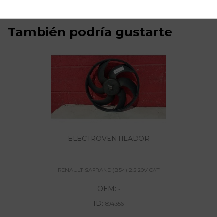
También podría gustarte
ELECTROVENTILADOR
RENAULT SAFRANE (B54) 2.5 20V CAT
OEM:
-
ID:
804356