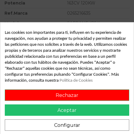
Potencia
163CV 120KW
Ref.Marca
0265216635
Modelo
SAFRANE (B54)
Las cookies son importantes para ti, influyen en tu experiencia de
Tipo vehículo
Turismo
navegación, nos ayudan a proteger tu privacidad y permiten realizar
Almacén
49349
las peticiones que nos solicites a través de la web. Utilizamos cookies
propias y de terceros para analizar nuestros servicios y mostrarte
SubAlmacén
383
publicidad relacionada con tus preferencias en base a un perfil
elaborado con tus hábitos de navegación. Puedes "Aceptar" o
SubSubAlmacén
100029801
"Rechazar" aquellas cookies que no sean técnicas, así como
configurar tus preferencias pulsando "Configurar Cookies". Más
ID:
804363
información, consulta nuestra
Política de Cookies
Fecha disponible:
2022-04-06
Rechazar
Descripción
Aceptar
Recambio de abs para renault safrane (b54) 2.5 20v cat
referencia OEM IAM 0273004350 0265216635
Configurar