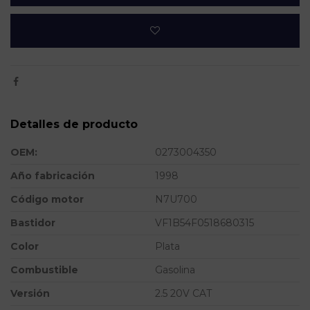
Detalles de producto
OEM:
0273004350
Año fabricación
1998
Código motor
N7U700
Bastidor
VF1B54F0518680315
Color
Plata
Combustible
Gasolina
Versión
2.5 20V CAT