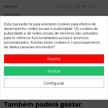
Versión
1.2 16V ELX | 08.99 - 12.01
Potencia
Modelo
PUNTO BERLINA (188) 1.2
Esta loja pede-te para aceitares cookies para efeitos de
16V ELX | 08.99 - 12.01
desempenho, redes sociais e publicidade. Os cookies de
publicidade e de redes sociais de terceiros são utilizados
para te oferecer funcionalidades sociais e anúncios
Referência
805419
personalizados. Aceitas estes cookies e o processamento
Disponível a partir de:
2022-04-05
de dados pessoais envolvidos?
Rejeite.
Descrição
Recambio de retrovisor izquierdo para fiat punto berlina
Aceitar
(188) 1.2 16v elx | 08.99 - 12.01 1.2 16v elx | 08.99 - 12.01
referencia OEM IAM MANUAL
Configurar
Também poderá gostar