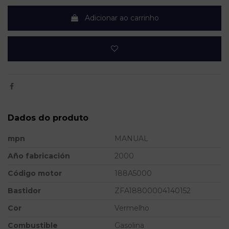
Adicionar ao carrinho
Dados do produto
mpn
MANUAL
Año fabricación
2000
Código motor
188A5000
Bastidor
ZFA18800004140152
Cor
Vermelho
Combustible
Gasolina