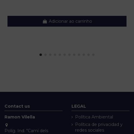
Adicionar ao carrinho
Contact us
LEGAL
Ramon Vilella
Política Ambiental
Política de privacidad y
redes sociales
Políg. Ind. "Camí dels