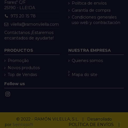
Frares" C/F
Política de envíos
25190 - LLEIDA
Garantía de compra
973 20 15 78
Condiciones generales
uso web y contractación
vilella@ramonvilella.com
Contáctanos ¡Estaremos
encantados de ayudarte!
PRODUCTOS
NUESTRA EMPRESA
Promoção
Quienes somos
Novos produtos
Top de Vendas
Mapa do site
Follow us
© 2022 - RAMÓN VILELLA, S.L. | Desarrollado
por
Seintosoft
POLÍTICA DE ENVÍOS
|