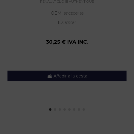
RENAULT CLIO III AUTHENTIQUE
OEM:
88103003466
ID:
807084
30,25 € IVA INC.
Añadir a la cesta