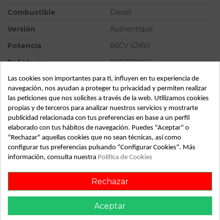
Combustible
Diesel
Versión
Authentique
Potencia
86CV 63KW
Ref.Marca
1831717016F
Modelo
CLIO III
Las cookies son importantes para ti, influyen en tu experiencia de
navegación, nos ayudan a proteger tu privacidad y permiten realizar
Tipo vehículo
Turismo
las peticiones que nos solicites a través de la web. Utilizamos cookies
propias y de terceros para analizar nuestros servicios y mostrarte
Almacén
49349
publicidad relacionada con tus preferencias en base a un perfil
elaborado con tus hábitos de navegación. Puedes "Aceptar" o
SubAlmacén
382
"Rechazar" aquellas cookies que no sean técnicas, así como
SubSubAlmacén
100030001
configurar tus preferencias pulsando "Configurar Cookies". Más
información, consulta nuestra
Política de Cookies
ID:
813192
Fecha disponible:
2022-05-17
Rechazar
Aceptar
Descripción