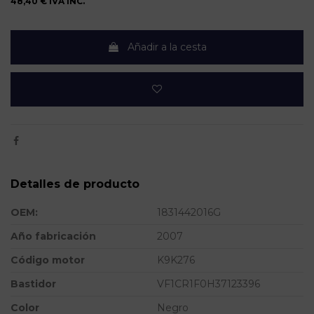
48,40 €
IVA INC.
Añadir a la cesta
Detalles de producto
OEM:
1831442016G
Año fabricación
2007
Código motor
K9K276
Bastidor
VF1CR1F0H37123396
Color
Negro