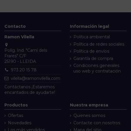
Contacto
Información legal
Ramon Vilella
Política ambiental
Política de redes sociales
Políg. Ind. "Camí dels
Política de envíos
Frares" C/F
Garantía de compra
25190 - LLEIDA
Condiciones generales
973 20 15 78
uso web y contratación
vilella@ramonvilella.com
Contáctanos
¡Estaremos
encantados de ayudarte!
Productos
Nuestra empresa
Ofertas
Quienes somos
Novedades
Contacte con nosotros
Los más vendidos
Mapa del sitio