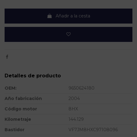
Añadir a la cesta
Detalles de producto
OEM:
9650624180
Año fabricación
2004
Código motor
8HX
Kilometraje
144.129
Bastidor
VF7JM8HXC97108096