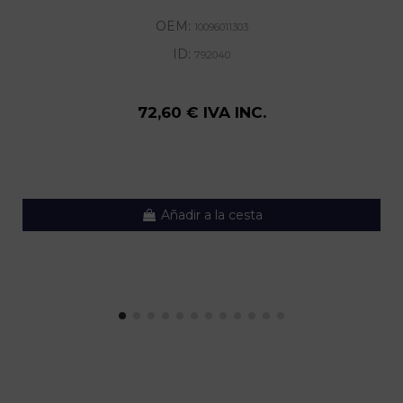
OEM:
10096011303
ID:
792040
72,60 € IVA INC.
Añadir a la cesta