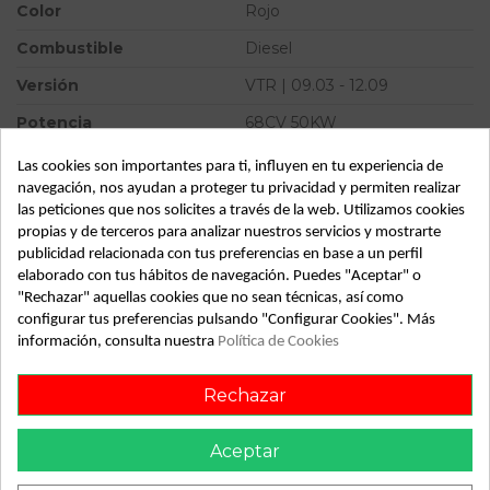
Color
Rojo
Combustible
Diesel
Versión
VTR | 09.03 - 12.09
Potencia
68CV 50KW
Modelo
C2 VTR | 09.03 - 12.09
Las cookies son importantes para ti, influyen en tu experiencia de
navegación, nos ayudan a proteger tu privacidad y permiten realizar
Tipo vehículo
Turismo
las peticiones que nos solicites a través de la web. Utilizamos cookies
propias y de terceros para analizar nuestros servicios y mostrarte
Almacén
49349
publicidad relacionada con tus preferencias en base a un perfil
SubAlmacén
372
elaborado con tus hábitos de navegación. Puedes "Aceptar" o
"Rechazar" aquellas cookies que no sean técnicas, así como
SubSubAlmacén
100029447
configurar tus preferencias pulsando "Configurar Cookies". Más
información, consulta nuestra
Política de Cookies
ID:
813485
Fecha disponible:
2022-05-25
Rechazar
Aceptar
Descripción