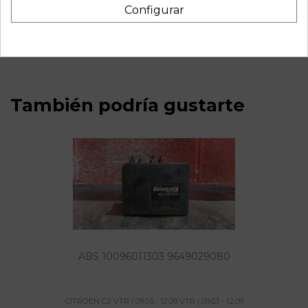
Recambio de transmision delantera derecha para citroen c2
Configurar
vtr | 09.03 - 12.09 vtr | 09.03 - 12.09 referencia OEM IAM
9650624180
También podría gustarte
ABS 10096011303 9649029080
CITROEN C2 VTR | 09.03 - 12.09 VTR | 09.03 - 12.09